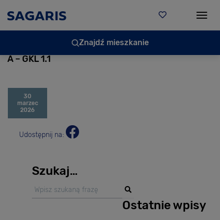
Togg
Znajdź mieszkanie
A – GKL 1.1
30
marzec
2026
Udostępnij na:
Szukaj…
Ostatnie wpisy