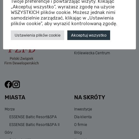
Twoje preferencje i powtarzając wizyty. Klikając
M:
sprzedaz@sagaris.pl
„Akceptuj wszystko”, wyrażasz zgodę na użycie
Osada Nadolicka III
WSZYSTKICH plików cookie. Możesz jednak nimi
Dębowe Aleje III
samodzielnie zarządzać, klikając w „Ustawienia
Atria Nowe Żerniki
plików cookie”, aby wyrazić kontrolowaną zgodę.
Szklarska Village
Ustawienia plików cookie
Akceptuj wszystko
Osada Nadolicka I i II
Przystań Królewiecka III
Królewiecka Centrum
MIASTA
NA SKRÓTY
Morze
Inwestycje
ESSENSE Baltic Resort&SPA
Dla klienta
ESSENSE Baltic Resort&SPA II
O firmie
Góry
Blog