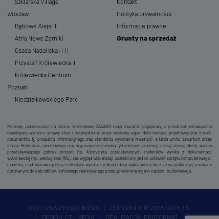
Szklarska Village
Kontakt
Wrocław
Polityka prywatności
Dębowe Aleje III
Informacje prawne
Atria Nowe Żerniki
Grunty na sprzedaż
Osada Nadolicka I i II
Przystań Królewiecka III
Królewiecka Centrum
Poznań
Niedziałkowskiego Park
Materiały zamieszczone na stronie internetowej SAGARIS mają charakter poglądowy, a przedmiot zobowiązania
dewelopera wynika z umowy stron i zatwierdzonej przez właściwy organ dokumentacji projektowej oraz innych
dokumentów tj. prospektu informacyjnego oraz standardu wykonania inwestycji, a także umów zawartych przez
strony. Roślinność, umeblowanie oraz wyposażenie stanowią tylko element aranżacji, nie są częścią oferty, wzorca
przedstawiającego gotowy produkt itp. Kolorystyka przedstawionych materiałów wynika z dokumentacji
wykonawczej (np. według skali RAL), zaś wygląd wizualizacji uzależniony jest od ustawień sprzętu komputerowego i
monitora, stąd planowany obraz inwestycji wynika z dokumentacji wykonawczej wraz ze wszystkimi jej zmianami
dokonanymi do daty odbioru końcowego realizowanego przez uprawnione organy nadzoru budowlanego.
POLITYKA PRYWATNOŚCI
COPYRIGHT © 2026 SAGARIS
DESIGN:
CTL MEDIA
REALIZACJA:
PROFORMAT