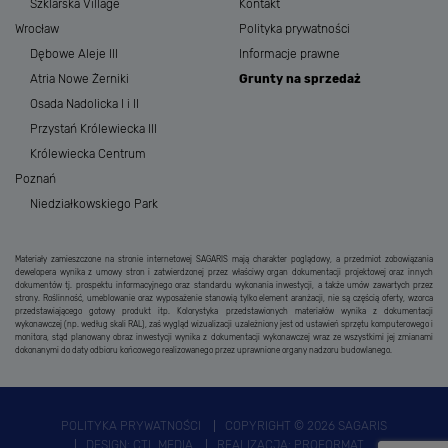
Szklarska Village
Kontakt
Wrocław
Polityka prywatności
Dębowe Aleje III
Informacje prawne
Atria Nowe Żerniki
Grunty na sprzedaż
Osada Nadolicka I i II
Przystań Królewiecka III
Królewiecka Centrum
Poznań
Niedziałkowskiego Park
Materiały zamieszczone na stronie internetowej SAGARIS mają charakter poglądowy, a przedmiot zobowiązania
dewelopera wynika z umowy stron i zatwierdzonej przez właściwy organ dokumentacji projektowej oraz innych
dokumentów tj. prospektu informacyjnego oraz standardu wykonania inwestycji, a także umów zawartych przez
strony. Roślinność, umeblowanie oraz wyposażenie stanowią tylko element aranżacji, nie są częścią oferty, wzorca
przedstawiającego gotowy produkt itp. Kolorystyka przedstawionych materiałów wynika z dokumentacji
wykonawczej (np. według skali RAL), zaś wygląd wizualizacji uzależniony jest od ustawień sprzętu komputerowego i
monitora, stąd planowany obraz inwestycji wynika z dokumentacji wykonawczej wraz ze wszystkimi jej zmianami
dokonanymi do daty odbioru końcowego realizowanego przez uprawnione organy nadzoru budowlanego.
POLITYKA PRYWATNOŚCI
COPYRIGHT © 2026 SAGARIS
DESIGN:
CTL MEDIA
REALIZACJA:
PROFORMAT