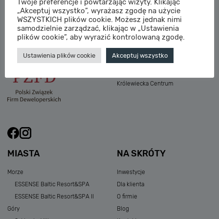
Twoje preferencje i powtarzając wizyty. Klikając
M:
sprzedaz@sagaris.pl
„Akceptuj wszystko”, wyrażasz zgodę na użycie
Osada Nadolicka III
WSZYSTKICH plików cookie. Możesz jednak nimi
Dębowe Aleje III
samodzielnie zarządzać, klikając w „Ustawienia
Atria Nowe Żerniki
plików cookie”, aby wyrazić kontrolowaną zgodę.
Szklarska Village
Ustawienia plików cookie
Akceptuj wszystko
Osada Nadolicka I i II
Przystań Królewiecka III
Królewiecka Centrum
MIASTA
NA SKRÓTY
Morze
Inwestycje
ESSENSE Baltic Resort&SPA
Dla klienta
ESSENSE Baltic Resort&SPA II
O firmie
Góry
Blog