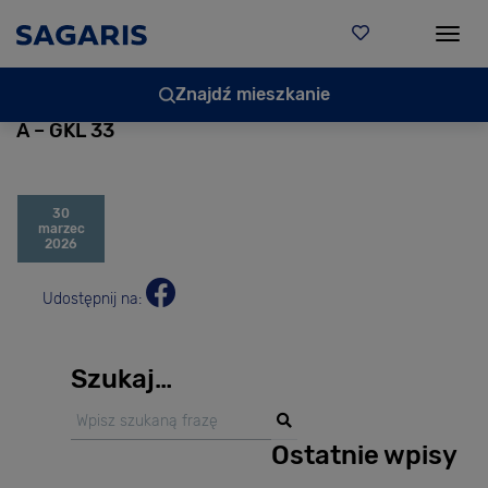
Togg
Znajdź mieszkanie
A – GKL 33
30
marzec
2026
Udostępnij na:
Szukaj…
Ostatnie wpisy