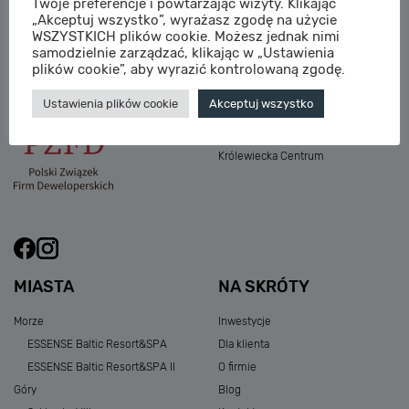
Twoje preferencje i powtarzając wizyty. Klikając
M:
sprzedaz@sagaris.pl
„Akceptuj wszystko”, wyrażasz zgodę na użycie
Osada Nadolicka III
WSZYSTKICH plików cookie. Możesz jednak nimi
Dębowe Aleje III
samodzielnie zarządzać, klikając w „Ustawienia
Atria Nowe Żerniki
plików cookie”, aby wyrazić kontrolowaną zgodę.
Szklarska Village
Ustawienia plików cookie
Akceptuj wszystko
Osada Nadolicka I i II
Przystań Królewiecka III
Królewiecka Centrum
MIASTA
NA SKRÓTY
Morze
Inwestycje
ESSENSE Baltic Resort&SPA
Dla klienta
ESSENSE Baltic Resort&SPA II
O firmie
Góry
Blog