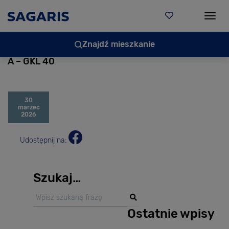
Togg
Znajdź mieszkanie
A – GKL 40
30
marzec
2026
Udostępnij na:
Szukaj…
Ostatnie wpisy