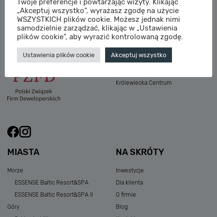
Twoje preferencje i powtarzając wizyty. Klikając
M:
sprzedaz@sagaris.pl
„Akceptuj wszystko”, wyrażasz zgodę na użycie
Osada Nadolicka III
WSZYSTKICH plików cookie. Możesz jednak nimi
Dębowe Aleje III
samodzielnie zarządzać, klikając w „Ustawienia
Atria Nowe Żerniki
plików cookie”, aby wyrazić kontrolowaną zgodę.
Szklarska Village
Ustawienia plików cookie
Akceptuj wszystko
Osada Nadolicka I i II
Przystań Królewiecka III
Królewiecka Centrum
MIASTA
NA SKRÓTY
Morze
Inwestycje
ESSENSE Baltic Resort&SPA
Dla klienta
ESSENSE Baltic Resort&SPA II
O firmie
Góry
Blog