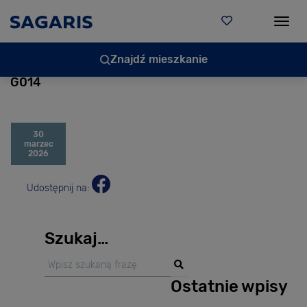
Togg
Znajdź mieszkanie
G014
30
marzec
2026
Udostępnij na:
Szukaj…
Ostatnie wpisy