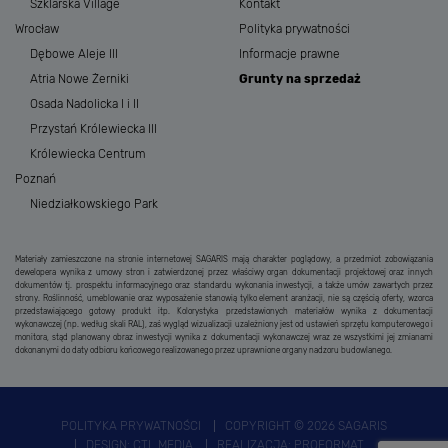
Szklarska Village
Kontakt
Wrocław
Polityka prywatności
Dębowe Aleje III
Informacje prawne
Atria Nowe Żerniki
Grunty na sprzedaż
Osada Nadolicka I i II
Przystań Królewiecka III
Królewiecka Centrum
Poznań
Niedziałkowskiego Park
Materiały zamieszczone na stronie internetowej SAGARIS mają charakter poglądowy, a przedmiot zobowiązania
dewelopera wynika z umowy stron i zatwierdzonej przez właściwy organ dokumentacji projektowej oraz innych
dokumentów tj. prospektu informacyjnego oraz standardu wykonania inwestycji, a także umów zawartych przez
strony. Roślinność, umeblowanie oraz wyposażenie stanowią tylko element aranżacji, nie są częścią oferty, wzorca
przedstawiającego gotowy produkt itp. Kolorystyka przedstawionych materiałów wynika z dokumentacji
wykonawczej (np. według skali RAL), zaś wygląd wizualizacji uzależniony jest od ustawień sprzętu komputerowego i
monitora, stąd planowany obraz inwestycji wynika z dokumentacji wykonawczej wraz ze wszystkimi jej zmianami
dokonanymi do daty odbioru końcowego realizowanego przez uprawnione organy nadzoru budowlanego.
POLITYKA PRYWATNOŚCI
COPYRIGHT © 2026 SAGARIS
DESIGN:
CTL MEDIA
REALIZACJA:
PROFORMAT