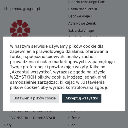
Niedziałkowskiego Park
M:
sprzedaz@sagaris.pl
Osada Nadolicka III
Dębowe Aleje III
Atria Nowe Żerniki
Szklarska Village
Osada Nadolicka I i II
Przystań Królewiecka III
W naszym serwisie używamy plików cookie dla
zapewnienia prawidłowego działania, oferowania
Królewiecka Centrum
funkcji społecznościowych, analizy ruchu i
prowadzenia działań marketingowych, zapamiętując
Twoje preferencje i powtarzając wizyty. Klikając
„Akceptuj wszystko”, wyrażasz zgodę na użycie
WSZYSTKICH plików cookie. Możesz jednak nimi
samodzielnie zarządzać, klikając w „Ustawienia
plików cookie”, aby wyrazić kontrolowaną zgodę.
MIASTA
NA SKRÓTY
Ustawienia plików cookie
Akceptuj wszystko
Morze
Inwestycje
ESSENSE Baltic Resort&SPA
Dla klienta
ESSENSE Baltic Resort&SPA II
O firmie
Góry
Blog