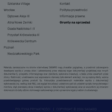
Szklarska Village
Kontakt
Wrocław
Polityka prywatności
Dębowe Aleje III
Informacje prawne
Atria Nowe Żerniki
Grunty na sprzedaż
Osada Nadolicka I i II
Przystań Królewiecka III
Królewiecka Centrum
Poznań
Niedziałkowskiego Park
Materiały zamieszczone na stronie internetowej SAGARIS mają charakter poglądowy, a przedmiot zobowiązania
dewelopera wynika z umowy stron i zatwierdzonej przez właściwy organ dokumentacji projektowej oraz innych
dokumentów tj. prospektu informacyjnego oraz standardu wykonania inwestycji, a także umów zawartych przez
strony. Roślinność, umeblowanie oraz wyposażenie stanowią tylko element aranżacji, nie są częścią oferty, wzorca
przedstawiającego gotowy produkt itp. Kolorystyka przedstawionych materiałów wynika z dokumentacji
wykonawczej (np. według skali RAL), zaś wygląd wizualizacji uzależniony jest od ustawień sprzętu komputerowego i
monitora, stąd planowany obraz inwestycji wynika z dokumentacji wykonawczej wraz ze wszystkimi jej zmianami
dokonanymi do daty odbioru końcowego realizowanego przez uprawnione organy nadzoru budowlanego.
POLITYKA PRYWATNOŚCI
COPYRIGHT © 2026 SAGARIS