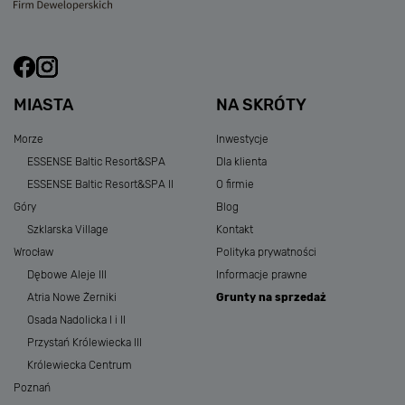
MIASTA
NA SKRÓTY
Morze
Inwestycje
ESSENSE Baltic Resort&SPA
Dla klienta
ESSENSE Baltic Resort&SPA II
O firmie
Góry
Blog
Szklarska Village
Kontakt
Wrocław
Polityka prywatności
Dębowe Aleje III
Informacje prawne
Atria Nowe Żerniki
Grunty na sprzedaż
Osada Nadolicka I i II
Przystań Królewiecka III
Królewiecka Centrum
Poznań