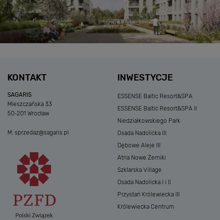
KONTAKT
INWESTYCJE
SAGARIS
ESSENSE Baltic Resort&SPA
Mieszczańska 33
ESSENSE Baltic Resort&SPA II
50-201 Wrocław
Niedziałkowskiego Park
M:
sprzedaz@sagaris.pl
Osada Nadolicka III
Dębowe Aleje III
Atria Nowe Żerniki
Szklarska Village
Osada Nadolicka I i II
Przystań Królewiecka III
Królewiecka Centrum