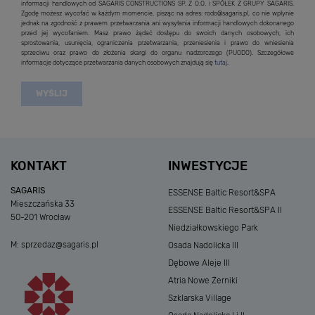
informacji handlowych od SAGARIS CONSTRUCTIONS SP. Z O.O. i SPÓŁEK Z GRUPY SAGARIS.
Zgodę możesz wycofać w każdym momencie, pisząc na adres: rodo@sagaris.pl, co nie wpłynie
jednak na zgodność z prawem przetwarzania ani wysyłania informacji handlowych dokonanego
przed jej wycofaniem. Masz prawo żądać dostępu do swoich danych osobowych, ich
sprostowania, usunięcia, ograniczenia przetwarzania, przeniesienia i prawo do wniesienia
sprzeciwu oraz prawo do złożenia skargi do organu nadzorczego (PUODO). Szczegółowe
informacje dotyczące przetwarzania danych osobowych znajdują się
tutaj
.
KONTAKT
INWESTYCJE
SAGARIS
ESSENSE Baltic Resort&SPA
Mieszczańska 33
ESSENSE Baltic Resort&SPA II
50-201 Wrocław
Niedziałkowskiego Park
M:
sprzedaz@sagaris.pl
Osada Nadolicka III
Dębowe Aleje III
Atria Nowe Żerniki
Szklarska Village