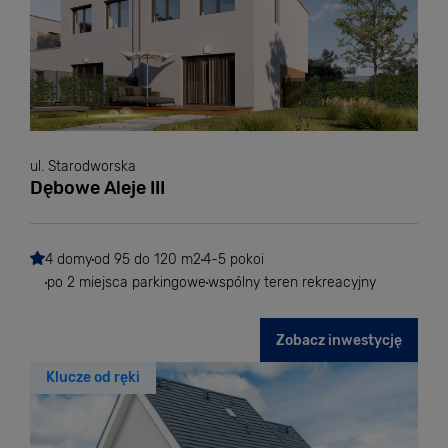
ul. Starodworska
Dębowe Aleje III
4 domy
od 95 do 120 m2
4-5 pokoi
po 2 miejsca parkingowe
wspólny teren rekreacyjny
Zobacz inwestycję
Klucze od ręki