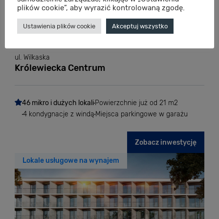
plików cookie”, aby wyrazić kontrolowaną zgodę.
Ustawienia plików cookie
Akceptuj wszystko
ul. Wilkaska
Królewiecka Centrum
46 mikro i dużych lokali
Powierzchnie już od 21 m2
4 kondygnacje z windą
Miejsca parkingowe w garażu
Zobacz inwestycję
Lokale usługowe na wynajem