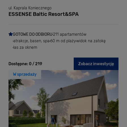
ul. Kaprala Koniecznego
ESSENSE Baltic Resort&SPA
GOTOWE DO ODBIORU
211 apartamentów
atrakcje, basen, spa
60 m od plaży
widok na zatokę
las za oknem
Dostępne:
0 / 219
Zobacz inwestycję
W sprzedaży