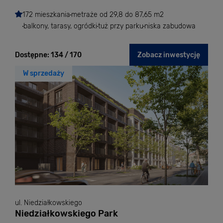
172 mieszkania
metraże od 29,8 do 87,65 m2
balkony, tarasy, ogródki
tuż przy parku
niska zabudowa
Dostępne:
134 / 170
Zobacz inwestycję
W sprzedaży
ul. Niedziałkowskiego
Niedziałkowskiego Park