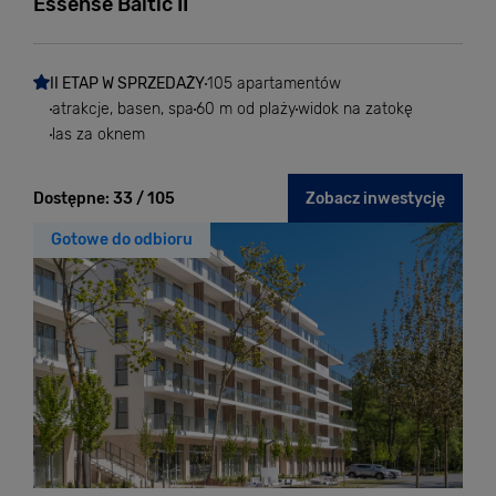
Essense Baltic II
II ETAP W SPRZEDAŻY
105 apartamentów
atrakcje, basen, spa
60 m od plaży
widok na zatokę
las za oknem
Dostępne:
33 / 105
Zobacz inwestycję
Gotowe do odbioru