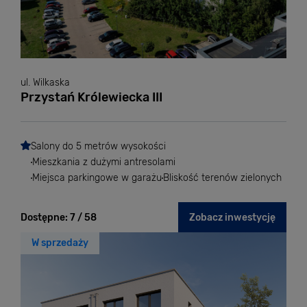
ul. Wilkaska
Przystań Królewiecka III
Salony do 5 metrów wysokości
Mieszkania z dużymi antresolami
Miejsca parkingowe w garażu
Bliskość terenów zielonych
Dostępne:
7 / 58
Zobacz inwestycję
W sprzedaży