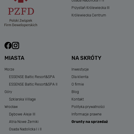
Osada Nadolicka I i II
Przystań Królewiecka III
Królewiecka Centrum
MIASTA
NA SKRÓTY
Morze
Inwestycje
ESSENSE Baltic Resort&SPA
Dla klienta
ESSENSE Baltic Resort&SPA II
O firmie
Góry
Blog
Szklarska Village
Kontakt
Wrocław
Polityka prywatności
Dębowe Aleje III
Informacje prawne
Atria Nowe Żerniki
Grunty na sprzedaż
Osada Nadolicka I i II