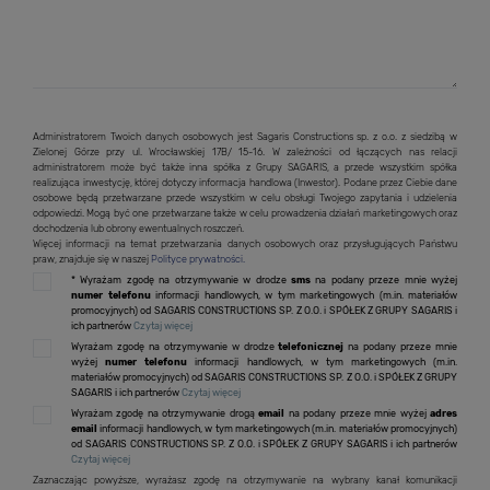
Administratorem Twoich danych osobowych jest Sagaris Constructions sp. z o.o. z siedzibą w
Zielonej Górze przy ul. Wrocławskiej 17B/ 15-16. W zależności od łączących nas relacji
administratorem może być także inna spółka z Grupy SAGARIS, a przede wszystkim spółka
realizująca inwestycję, której dotyczy informacja handlowa (Inwestor). Podane przez Ciebie dane
osobowe będą przetwarzane przede wszystkim w celu obsługi Twojego zapytania i udzielenia
odpowiedzi. Mogą być one przetwarzane także w celu prowadzenia działań marketingowych oraz
dochodzenia lub obrony ewentualnych roszczeń.
Więcej informacji na temat przetwarzania danych osobowych oraz przysługujących Państwu
praw, znajduje się w naszej
Polityce prywatności.
* Wyrażam zgodę na otrzymywanie w drodze
sms
na podany przeze mnie wyżej
numer telefonu
informacji handlowych, w tym marketingowych (m.in. materiałów
promocyjnych) od SAGARIS CONSTRUCTIONS SP. Z O.O. i SPÓŁEK Z GRUPY SAGARIS i
ich partnerów
Czytaj więcej
Wyrażam zgodę na otrzymywanie w drodze
telefonicznej
na podany przeze mnie
wyżej
numer telefonu
informacji handlowych, w tym marketingowych (m.in.
materiałów promocyjnych) od SAGARIS CONSTRUCTIONS SP. Z O.O. i SPÓŁEK Z GRUPY
SAGARIS i ich partnerów
Czytaj więcej
Wyrażam zgodę na otrzymywanie drogą
email
na podany przeze mnie wyżej
adres
email
informacji handlowych, w tym marketingowych (m.in. materiałów promocyjnych)
od SAGARIS CONSTRUCTIONS SP. Z O.O. i SPÓŁEK Z GRUPY SAGARIS i ich partnerów
Czytaj więcej
Zaznaczając powyższe, wyrażasz zgodę na otrzymywanie na wybrany kanał komunikacji