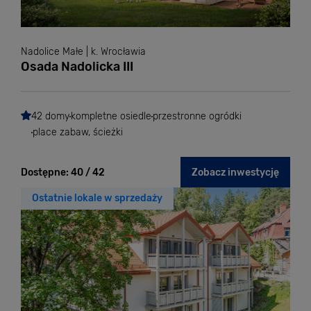
Nadolice Małe | k. Wrocławia
Osada Nadolicka III
42 domy
kompletne osiedle
przestronne ogródki
place zabaw, ścieżki
Dostępne:
40 / 42
Zobacz inwestycję
Ostatnie lokale w sprzedaży