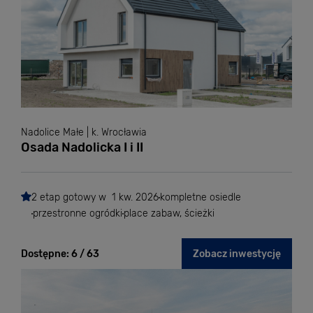
Nadolice Małe | k. Wrocławia
Osada Nadolicka I i II
2 etap gotowy w 1 kw. 2026
kompletne osiedle
przestronne ogródki
place zabaw, ścieżki
Dostępne:
6 / 63
Zobacz inwestycję