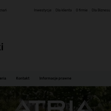
znań
Inwestycje
Dla klienta
O firmie
Dla Biznesu
i
eria
Kontakt
Informacje prawne