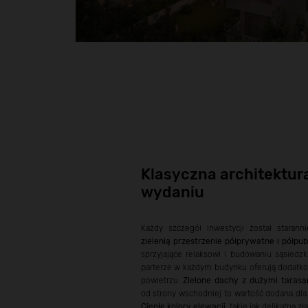
Klasyczna architektu
wydaniu
Każdy szczegół inwestycji został starann
zielenią przestrzenie półprywatne i półpub
sprzyjające relaksowi i budowaniu sąsiedzki
parterze w każdym budynku oferują dodatko
powietrzu.
Zielone dachy z dużymi tarasa
od strony wschodniej to wartość dodana dla
Ciepłe kolory elewacji
, takie jak delikatna 