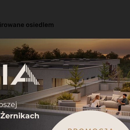
irowane osiedlem
m inspirowanym
modernistycznym
a osiedla kładzie nacisk na tworzenie
az rozwijanie więzi społecznych.
h mieszkań o metrażach od
30 m2 do
 zabudową
w układzie kaskadowym,
piętrach. Całość utrzymana jest w
iel i subtelne odcienie szarości, z
W naszym serwisie używamy plików cookie dla
które nadają harmonijny charakter
zapewnienia prawidłowego działania, oferowania funkcji
społecznościowych, analizy ruchu i prowadzenia działań
marketingowych, zapamiętując Twoje preferencje i
e będą lokale usługowe, które tworzą
powtarzając wizyty. Klikając „Akceptuj wszystko”,
i integracji mieszkańców.
wyrażasz zgodę na użycie WSZYSTKICH plików cookie.