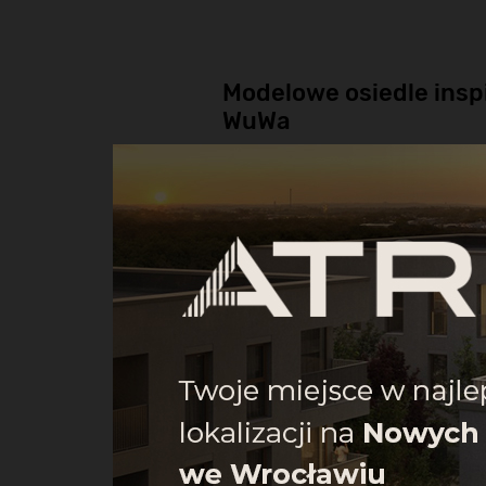
Modelowe osiedle insp
WuWa
Nowe Żerniki
będą modelowym osiedle
osiedlem
WuWa
. Koncepcja architektoniczn
lokalnych wspólnot, wspierając integrację or
W projekcie zaplanowano
172
funkcjonalnyc
90 m2
z balkonami, tarasami i ogródkami.
Osiedle będzie charakteryzowało się
niską
obejmującą budynki o
trzech
i
czterech
przyjemnej kolorystyce, łączącej ciepłą b
delikatnymi lamelami w jasnym brązie, 
przestrzeni.
Na parterze, od strony parku, zlokalizowan
przyjazne otoczenie, sprzyjające spotkaniom 