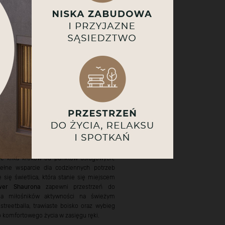
zędzie blisko, o krok
rzeb
czeństwo
w zorganizowanej przestrzeni.
ie kilka kroków od punktów usługowych,
e pełne wsparcie dla codziennych potrzeb
 się świetlica, która stanie się miejscem
wer Shaurona
zapewni przestrzeń do
la miłośników aktywności na świeżym
treetballa, trawiaste boisko oraz wybieg
 komfortowego życia w zasięgu ręki.