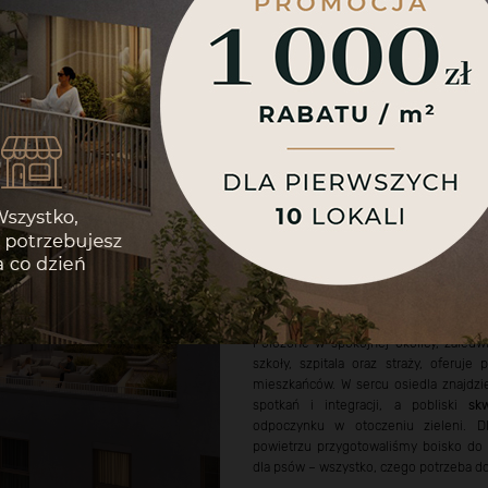
Możesz jednak nimi samodzielnie zarządzać, klikając w
„Ustawienia plików cookie”, aby wyrazić kontrolowaną
Pobierz katalog inwestycji
zgodę.
Ustawienia plików cookie
Akceptuj wszystko
Bezpieczny dom – ws
od codziennych pot
Nasze osiedle to
komfort
i
bezpie
Położone w spokojnej okolicy, zaledw
szkoły, szpitala oraz straży, oferuj
mieszkańców. W sercu osiedla znajdzie
spotkań i integracji, a pobliski
sk
odpoczynku w otoczeniu zieleni. D
powietrzu przygotowaliśmy boisko do s
dla psów – wszystko, czego potrzeba do