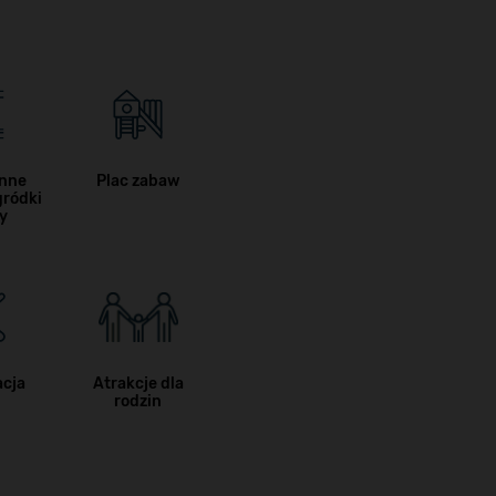
onne
Plac zabaw
gródki
sy
acja
Atrakcje dla
rodzin