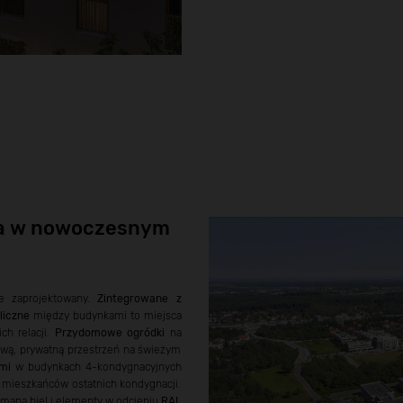
ra w nowoczesnym
ie zaprojektowany.
Zintegrowane z
liczne
między budynkami to miejsca
ch relacji.
Przydomowe ogródki
na
wą, prywatną przestrzeń na świeżym
mi
w budynkach 4-kondygnacyjnych
 mieszkańców ostatnich kondygnacji.
złamana biel i elementy w odcieniu
RAL