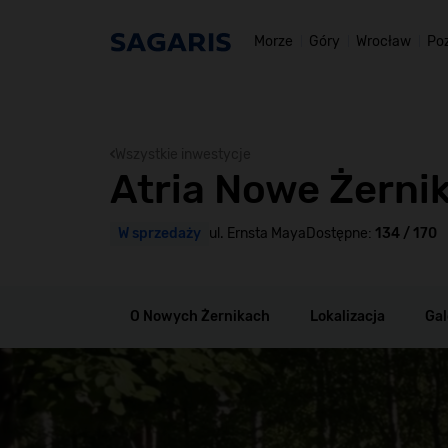
Morze
Góry
Wrocław
Po
Wszystkie inwestycje
Atria Nowe Żernik
W sprzedaży
ul. Ernsta Maya
Dostępne:
134 / 170
O Nowych Żernikach
Lokalizacja
Gal