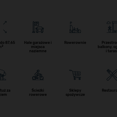
 do 87,65
Hale garażowe i
Rowerownie
Przestr
2
m
miejsca
balkony, o
naziemne
i tara
tuż za
Ścieżki
Sklepy
Restaur
giem
rowerowe
spożywcze