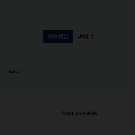
Kafelki
Lista
Cena
Pokaż:
0 wyników