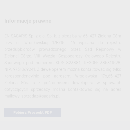
Informacje prawne
EN SAGARIS Sp. z o.o. Sp. k. z siedzibą w 65-427 Zielona Góra
przy ul. Wrocławskiej 17B/15- 16 wpisana do rejestru
przedsiębiorców prowadzonego przez Sąd Rejonowy w
Zielonej Górze, VIII Wydział Gospodarczy Krajowego Rejestru
Sądowego pod numerem KRS: 823881, REGON: 385311598,
NIP: 9731069241. Z deweloperem można kontaktować się tylko
korespondencyjnie pod adresem: Wrocławska 17b,65-427
Zielona Góra a z pośrednikiem dewelopera w sprawach
dotyczących sprzedaży można kontaktować się na adres
mailowy: sprzedaz@sagaris.pl.
Pobierz Prospekt PDF