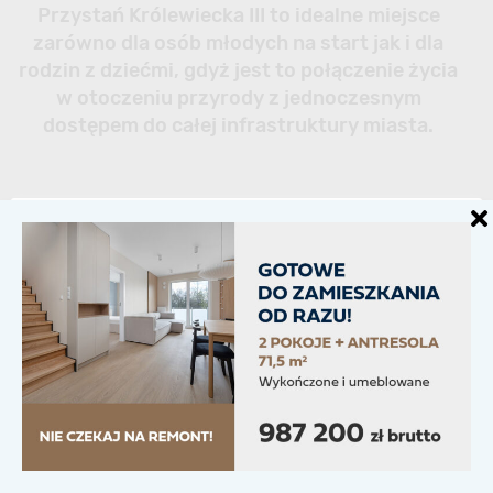
Przystań Królewiecka III to idealne miejsce
zarówno dla osób młodych na start jak i dla
rodzin z dziećmi, gdyż jest to połączenie życia
w otoczeniu przyrody z jednoczesnym
dostępem do całej infrastruktury miasta.
Lokalizacja
W naszym serwisie używamy plików cookie dla
zapewnienia prawidłowego działania, oferowania
funkcji społecznościowych, analizy ruchu i
prowadzenia działań marketingowych, zapamiętując
+
⤢
Twoje preferencje i powtarzając wizyty. Klikając
„Akceptuj wszystko”, wyrażasz zgodę na użycie
−
WSZYSTKICH plików cookie. Możesz jednak nimi
samodzielnie zarządzać, klikając w „Ustawienia
plików cookie”, aby wyrazić kontrolowaną zgodę.
Ustawienia plików cookie
Akceptuj wszystko