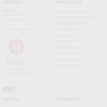
KONTAKT
INWESTYCJE
SAGARIS
ESSENSE Baltic Resort&SPA
Mieszczańska 33
ESSENSE Baltic Resort&SPA II
50-201 Wrocław
Niedziałkowskiego Park
M:
sprzedaz@sagaris.pl
Osada Nadolicka III
Dębowe Aleje III
Atria Nowe Żerniki
Szklarska Village
Osada Nadolicka I i II
Przystań Królewiecka III
Królewiecka Centrum
MIASTA
NA SKRÓTY