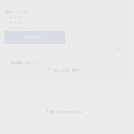
Wszystkie
Parter
Piętro 1
Piętro 2
Kafelki
Pokoje
Piętro
Powierzchnia
Cena
Status
Wyczyść filtry
Pokaż:
0 wyników