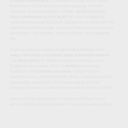
Przystań Królewiecka III
to inwestycja, która łączy nowoczesne
mieszkania z funkcjonalną przestrzenią usługową. W ramach
inwestycji, na czterech piętrach, powstało
46 nowoczesnych
lokali o powierzchni od 21 m² do 500 m²
, które są idealne do
wykorzystania w celach biurowych, usługowych lub handlowych. To
dodatkowy atut, który sprawi, że przyszli mieszkańcy będą czuli się
komfortowo i mieli wszystko, czego potrzebują, na wyciągnięcie
ręki.
W okolicy inwestycji znajduje się
pełna infrastruktura
, w tym
sklepy
,
restauracje
,
przedszkole
,
szkoła
,
przychodnia lekarska
oraz
usługi beauty
, co zapewnia wygodę codziennego życia.
Dodatkowo, we wrześniu 2024 r. na
Maślicach
rozpoczęła
działalność nowa
placówka oświatowa
– zespół szkolno-
przedszkolny przy ulicy Białostockiej. Jest to nowoczesna szkoła
podstawowa i przedszkole, które będą dostępne w bliskiej
odległości od osiedla, co stanowi kolejny atut dla rodzin z dziećmi.
Wybierz Przystań Królewiecką III i ciesz się komfortem życia w
pełni rozwiniętej okolicy z dostępem do usług i edukacji w pobliżu.