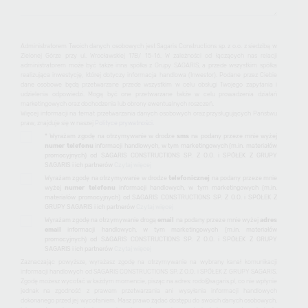
Administratorem Twoich danych osobowych jest Sagaris Constructions sp. z o.o. z siedzibą w
Zielonej Górze przy ul. Wrocławskiej 17B/ 15-16. W zależności od łączących nas relacji
administratorem może być także inna spółka z Grupy SAGARIS, a przede wszystkim spółka
realizująca inwestycję, której dotyczy informacja handlowa (Inwestor). Podane przez Ciebie
dane osobowe będą przetwarzane przede wszystkim w celu obsługi Twojego zapytania i
udzielenia odpowiedzi. Mogą być one przetwarzane także w celu prowadzenia działań
marketingowych oraz dochodzenia lub obrony ewentualnych roszczeń.
Więcej informacji na temat przetwarzania danych osobowych oraz przysługujących Państwu
praw, znajduje się w naszej
Polityce prywatności.
* Wyrażam zgodę na otrzymywanie w drodze
sms
na podany przeze mnie wyżej
numer telefonu
informacji handlowych, w tym marketingowych (m.in. materiałów
promocyjnych) od SAGARIS CONSTRUCTIONS SP. Z O.O. i SPÓŁEK Z GRUPY
SAGARIS i ich partnerów
Czytaj więcej
Wyrażam zgodę na otrzymywanie w drodze
telefonicznej
na podany przeze mnie
wyżej
numer telefonu
informacji handlowych, w tym marketingowych (m.in.
materiałów promocyjnych) od SAGARIS CONSTRUCTIONS SP. Z O.O. i SPÓŁEK Z
GRUPY SAGARIS i ich partnerów
Czytaj więcej
Wyrażam zgodę na otrzymywanie drogą
email
na podany przeze mnie wyżej
adres
email
informacji handlowych, w tym marketingowych (m.in. materiałów
promocyjnych) od SAGARIS CONSTRUCTIONS SP. Z O.O. i SPÓŁEK Z GRUPY
SAGARIS i ich partnerów
Czytaj więcej
Zaznaczając powyższe, wyrażasz zgodę na otrzymywanie na wybrany kanał komunikacji
informacji handlowych od SAGARIS CONSTRUCTIONS SP. Z O.O. i SPÓŁEK Z GRUPY SAGARIS.
Zgodę możesz wycofać w każdym momencie, pisząc na adres: rodo@sagaris.pl, co nie wpłynie
jednak na zgodność z prawem przetwarzania ani wysyłania informacji handlowych
dokonanego przed jej wycofaniem. Masz prawo żądać dostępu do swoich danych osobowych,