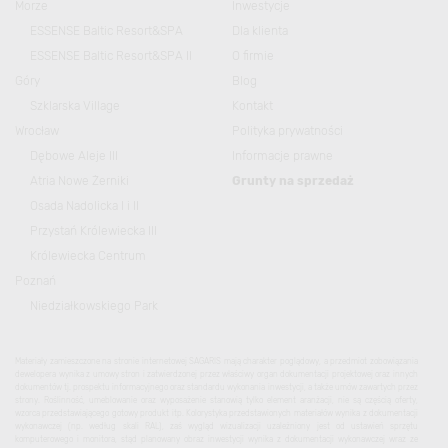
Morze
Inwestycje
ESSENSE Baltic Resort&SPA
Dla klienta
ESSENSE Baltic Resort&SPA II
O firmie
Góry
Blog
Szklarska Village
Kontakt
Wrocław
Polityka prywatności
Dębowe Aleje III
Informacje prawne
Atria Nowe Żerniki
Grunty na sprzedaż
Osada Nadolicka I i II
Przystań Królewiecka III
Królewiecka Centrum
Poznań
Niedziałkowskiego Park
Materiały zamieszczone na stronie internetowej SAGARIS mają charakter poglądowy, a przedmiot zobowiązania
dewelopera wynika z umowy stron i zatwierdzonej przez właściwy organ dokumentacji projektowej oraz innych
dokumentów tj. prospektu informacyjnego oraz standardu wykonania inwestycji, a także umów zawartych przez
strony. Roślinność, umeblowanie oraz wyposażenie stanowią tylko element aranżacji, nie są częścią oferty,
wzorca przedstawiającego gotowy produkt itp. Kolorystyka przedstawionych materiałów wynika z dokumentacji
wykonawczej (np. według skali RAL), zaś wygląd wizualizacji uzależniony jest od ustawień sprzętu
komputerowego i monitora, stąd planowany obraz inwestycji wynika z dokumentacji wykonawczej wraz ze