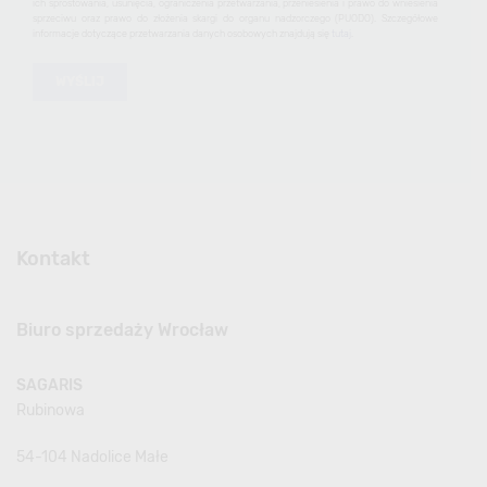
ich sprostowania, usunięcia, ograniczenia przetwarzania, przeniesienia i prawo do wniesienia
sprzeciwu oraz prawo do złożenia skargi do organu nadzorczego (PUODO). Szczegółowe
informacje dotyczące przetwarzania danych osobowych znajdują się
tutaj
.
Kontakt
Biuro sprzedaży Wrocław
SAGARIS
Rubinowa
54-104 Nadolice Małe