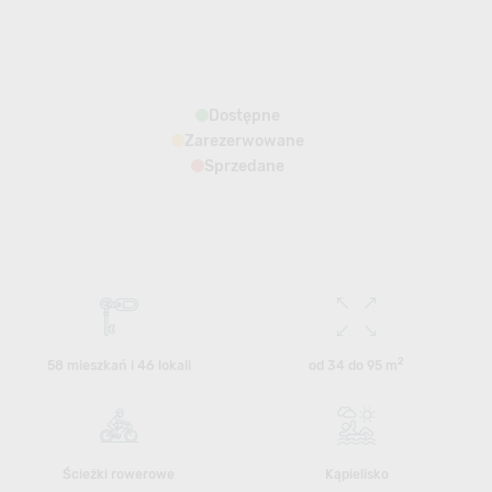
Dostępne
Zarezerwowane
Sprzedane
2
58 mieszkań i 46 lokali
od 34 do 95 m
Ścieżki rowerowe
Kąpielisko