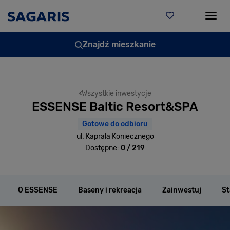
Togg
Znajdź mieszkanie
Wszystkie inwestycje
ESSENSE Baltic Resort&SPA
Gotowe do odbioru
ul. Kaprala Koniecznego
Dostępne:
0 / 219
O ESSENSE
Baseny i rekreacja
Zainwestuj
St