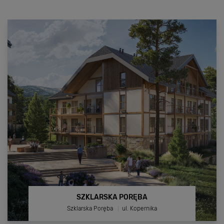
SAGARIS KĘPA
Wrocław
ul. Mieszczańska 33
Zamiast zakupu wolisz wynajem? Sprawdź nasze
lokale usługowe na wynajem w inwestycji Sagaris
Kępa w centrum Wrocławia!
www.SAGARISRENT.pl
SZKLARSKA PORĘBA
Szklarska Poręba
ul. Kopernika