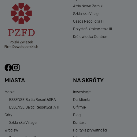
Atria Nowe Żerniki
Szklarska Village
Osada Nadolicka I i II
Przystań Królewiecka III
Królewiecka Centrum
MIASTA
NA SKRÓTY
Morze
Inwestycje
ESSENSE Baltic Resort&SPA
Dla klienta
ESSENSE Baltic Resort&SPA II
O firmie
Góry
Blog
Szklarska Village
Kontakt
Wrocław
Polityka prywatności