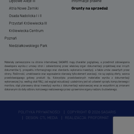
Dębowe Aleje III
Informacje prawne
Atria Nowe Żerniki
Grunty na sprzedaż
Osada Nadolicka I i II
Przystań Królewiecka III
Królewiecka Centrum
Poznań
Niedziałkowskiego Park
Materiały zamieszczone na stronie internetowej SAGARIS mają charakter poglądowy, a przedmiot zobowiązania
dewelopera wynika z umowy stron i zatwierdzonej przez właściwy organ dokumentacji projektowej oraz innych
dokumentów tj. prospektu informacyjnego oraz standardu wykonania inwestycji, a także umów zawartych przez
strony. Roślinność, umeblowanie oraz wyposażenie stanowią tylko element aranżacji, nie są częścią oferty, wzorca
przedstawiającego gotowy produkt itp. Kolorystyka przedstawionych materiałów wynika z dokumentacji
wykonawczej (np. według skali RAL), zaś wygląd wizualizacji uzależniony jest od ustawień sprzętu komputerowego i
monitora, stąd planowany obraz inwestycji wynika z dokumentacji wykonawczej wraz ze wszystkimi jej zmianami
dokonanymi do daty odbioru końcowego realizowanego przez uprawnione organy nadzoru budowlanego.
POLITYKA PRYWATNOŚCI
COPYRIGHT © 2026 SAGARIS
DESIGN:
CTL MEDIA
REALIZACJA:
PROFORMAT