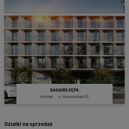
PAROWOZOWNIA MALTA
-
ul. Folwarczna 18A
Lokale usługowe na wynajem
Zabytkowy budynek parowozowni
Powierzchnie od 200 do 800 m2
Parking przed lokalem
Zobacz inwestycję
SAGARIS KĘPA
Wrocław
ul. Mieszczańska 33
Działki na sprzedaż