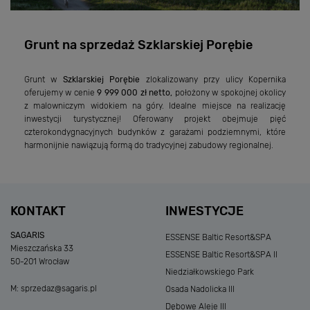
Grunt na sprzedaż Szklarskiej Porębie
Grunt w
Szklarskiej Porębie
zlokalizowany przy ulicy Kopernika
oferujemy w cenie
9 999 000 zł netto,
położony w spokojnej okolicy
z malowniczym widokiem na góry. Idealne miejsce na realizację
inwestycji turystycznej! Oferowany projekt obejmuje pięć
czterokondygnacyjnych budynków z garażami podziemnymi, które
harmonijnie nawiązują formą do tradycyjnej zabudowy regionalnej.
KONTAKT
INWESTYCJE
SAGARIS
ESSENSE Baltic Resort&SPA
Mieszczańska 33
ESSENSE Baltic Resort&SPA II
50-201 Wrocław
Niedziałkowskiego Park
M:
sprzedaz@sagaris.pl
Osada Nadolicka III
Dębowe Aleje III