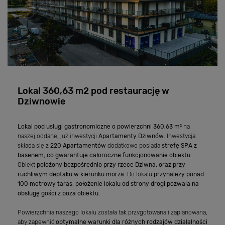
Lokal 360,63 m2 pod restaurację w
Dziwnowie
Lokal pod usługi gastronomiczne
o powierzchni 360,63 m²
na
naszej oddanej już inwestycji
Apartamenty Dziwnów.
Inwestycja
składa się z
220 Apartamentów
dodatkowo posiada
strefę SPA z
basenem, co gwarantuje całoroczne funkcjonowanie obiektu.
Obiekt
położony bezpośrednio przy rzece Dziwna, oraz przy
ruchliwym deptaku w kierunku morza.
Do lokalu
przynależy ponad
100 metrowy taras
,
położenie lokalu od strony drogi pozwala na
obsługę gości z poza obiektu.
Powierzchnia naszego lokalu została tak przygotowana i zaplanowana,
aby zapewnić
optymalne warunki dla
różnych rodzajów działalności