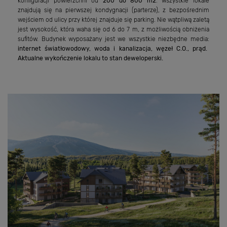
konfiguracji powierzchni od
200 do 800 m2
. Wszystkie lokale
znajdują się na pierwszej kondygnacji (parterze), z bezpośrednim
wejściem od ulicy przy której znajduje się parking. Nie wątpliwą zaletą
jest wysokość, która waha się od 6 do 7 m, z możliwością obniżenia
sufitów. Budynek wyposażany jest we wszystkie niezbędne media:
internet światłowodowy, woda i kanalizacja, węzeł C.O., prąd.
Aktualne wykończenie lokalu to stan deweloperski.