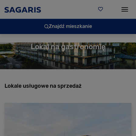
Togg
Znajdź mieszkanie
Lokal na gastronomię
ous
Lokale usługowe na sprzedaż