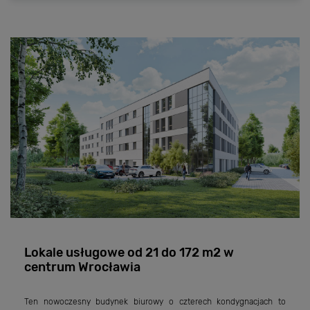
SZKLARSKA PORĘBA
Szklarska Poręba
ul. Kopernika
działka budowlana o powierzchni 12 714 m2
cena:
9 999 000 zł netto
168 apartamentów
prawomocne pozwolenie na budowę
Zobacz grunt
Lokale usługowe od 21 do 172 m2 w
centrum Wrocławia
Ten nowoczesny budynek biurowy o czterech kondygnacjach to