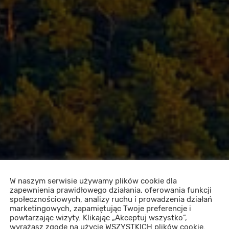
W naszym serwisie używamy plików cookie dla
zapewnienia prawidłowego działania, oferowania funkcji
społecznościowych, analizy ruchu i prowadzenia działań
marketingowych, zapamiętując Twoje preferencje i
powtarzając wizyty. Klikając „Akceptuj wszystko”,
wyrażasz zgodę na użycie WSZYSTKICH plików cookie.