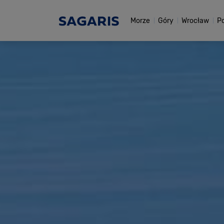
Morze
Góry
Wrocław
P