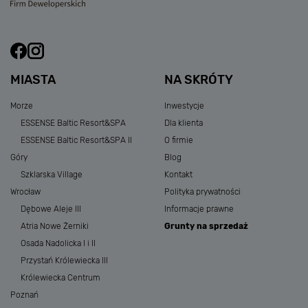
MIASTA
NA SKRÓTY
Morze
Inwestycje
ESSENSE Baltic Resort&SPA
Dla klienta
ESSENSE Baltic Resort&SPA II
O firmie
Góry
Blog
Szklarska Village
Kontakt
Wrocław
Polityka prywatności
Dębowe Aleje III
Informacje prawne
Atria Nowe Żerniki
Grunty na sprzedaż
Osada Nadolicka I i II
Przystań Królewiecka III
Królewiecka Centrum
Poznań