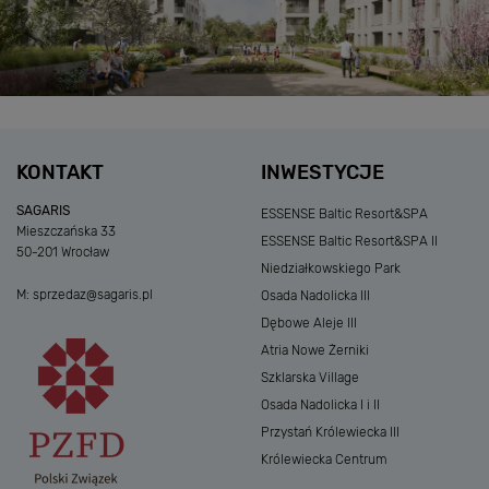
KONTAKT
INWESTYCJE
SAGARIS
ESSENSE Baltic Resort&SPA
Mieszczańska 33
ESSENSE Baltic Resort&SPA II
50-201 Wrocław
Niedziałkowskiego Park
M:
sprzedaz@sagaris.pl
Osada Nadolicka III
Dębowe Aleje III
Atria Nowe Żerniki
Szklarska Village
Osada Nadolicka I i II
Przystań Królewiecka III
Królewiecka Centrum