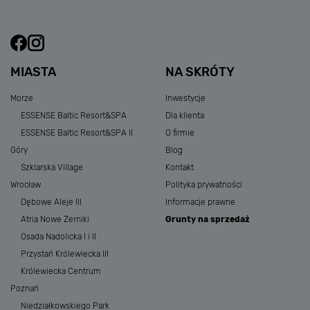
MIASTA
NA SKRÓTY
Morze
Inwestycje
ESSENSE Baltic Resort&SPA
Dla klienta
ESSENSE Baltic Resort&SPA II
O firmie
Góry
Blog
Szklarska Village
Kontakt
Wrocław
Polityka prywatności
Dębowe Aleje III
Informacje prawne
Atria Nowe Żerniki
Grunty na sprzedaż
Osada Nadolicka I i II
Przystań Królewiecka III
Królewiecka Centrum
Poznań
Niedziałkowskiego Park