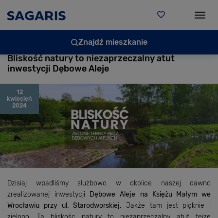
Togg
Znajdź mieszkanie
Bliskość natury to niezaprzeczalny atut
inwestycji Dębowe Aleje
12
kwiecień
2024
Dzisiaj wpadliśmy służbowo w okolice naszej dawno
zrealizowanej inwestycji
Dębowe Aleje
na Księżu Małym we
Wrocławiu przy ul. Starodworskiej.
Jakże tam jest pięknie i
zielono. Ta bliskośc natury to niezaprzeczalny atut tejże