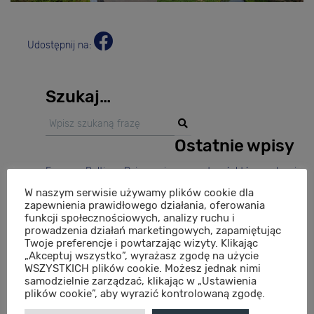
Udostępnij na:
Szukaj…
Ostatnie wpisy
Essense Baltic w Dziwnowie – przestrzeń, która podnosi
komfort życia i wypoczynku
W naszym serwisie używamy plików cookie dla
zapewnienia prawidłowego działania, oferowania
Premiera inwestycji Atria na Nowych Żernikach – nowy
funkcji społecznościowych, analizy ruchu i
rozdział w rozwoju modelowego osiedla Wrocławia
prowadzenia działań marketingowych, zapamiętując
Twoje preferencje i powtarzając wizyty. Klikając
Essense Baltic Resort & Spa – luksusowe apartamenty
„Akceptuj wszystko”, wyrażasz zgodę na użycie
nad morzem gotowe do odbioru!
WSZYSTKICH plików cookie. Możesz jednak nimi
Niedziałkowskiego Park – premiera inwestycji! Już
samodzielnie zarządzać, klikając w „Ustawienia
plików cookie”, aby wyrazić kontrolowaną zgodę.
wkrótce rusza sprzedaż mieszkań!