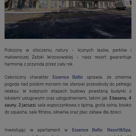
Położony w otoczeniu natury – licznych lasów, parków i
malowniczej Zatoki Wrzosowskiej – nasz resort gwarantuje
harmonię z przyroda przez cały rok.
Całoroczny charakter
Essence Baltic
sprawia, że zmienna
pogoda nad polskim morzem nie stanowi przeszkody do pełnego
relaksu. W kolejnych etapach budowy powstaną budynki z
lokalami usługowymi oraz udogodnieniami, takimi jak
3 baseny
,
4
sauny
,
2 jacuzzi
, sala wypoczynkowa z tężnią, grota solna, boisko
do squasha, sala fitness, siłownia oraz plac zabaw dla dzieci.
Inwestując w apartament w
Essence Baltic
Resort&Spa
,