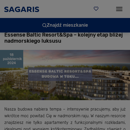
Togg
Znajdź mieszkanie
Essense Baltic Resort&Spa – kolejny etap bliżej
nadmorskiego luksusu
18
październik
2024
Nasza budowa nabiera tempa – intensywnie pracujemy, aby już
wkrótce moc powitać Cię w nadmorskim raju. W naszym resorcie
znajdziesz nie tylko apartamenty z funkcjonalnymi rozkładami,
idealnymi pod wynajem krótkoterminowy. Zadbaliśmy również o