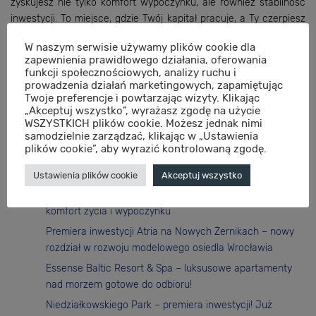
zyskujesz nie tylko komfort wypoczynku, ale również stabilność
inwestycji. To miejsce, gdzie Twój kapitał pracuje, a Ty czerpiesz
radość z każdej chwili spędzonej nad morzem.
W naszym serwisie używamy plików cookie dla
zapewnienia prawidłowego działania, oferowania
Udostępnij na:
funkcji społecznościowych, analizy ruchu i
prowadzenia działań marketingowych, zapamiętując
Twoje preferencje i powtarzając wizyty. Klikając
„Akceptuj wszystko”, wyrażasz zgodę na użycie
Szukaj…
WSZYSTKICH plików cookie. Możesz jednak nimi
samodzielnie zarządzać, klikając w „Ustawienia
plików cookie”, aby wyrazić kontrolowaną zgodę.
Ostatnie wpisy
Ustawienia plików cookie
Akceptuj wszystko
Essense Baltic w Dziwnowie – przestrzeń, która podnosi
komfort życia i wypoczynku
Premiera inwestycji Atria na Nowych Żernikach – nowy
rozdział w rozwoju modelowego osiedla Wrocławia
Essense Baltic Resort & Spa – luksusowe apartamenty
nad morzem gotowe do odbioru!
Niedziałkowskiego Park – premiera inwestycji! Już