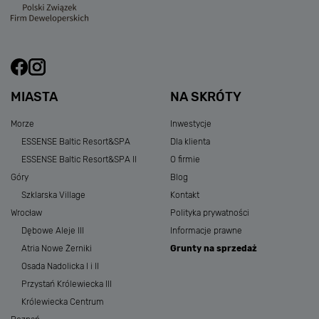
MIASTA
NA SKRÓTY
Morze
Inwestycje
ESSENSE Baltic Resort&SPA
Dla klienta
ESSENSE Baltic Resort&SPA II
O firmie
Góry
Blog
Szklarska Village
Kontakt
Wrocław
Polityka prywatności
Dębowe Aleje III
Informacje prawne
Atria Nowe Żerniki
Grunty na sprzedaż
Osada Nadolicka I i II
Przystań Królewiecka III
Królewiecka Centrum