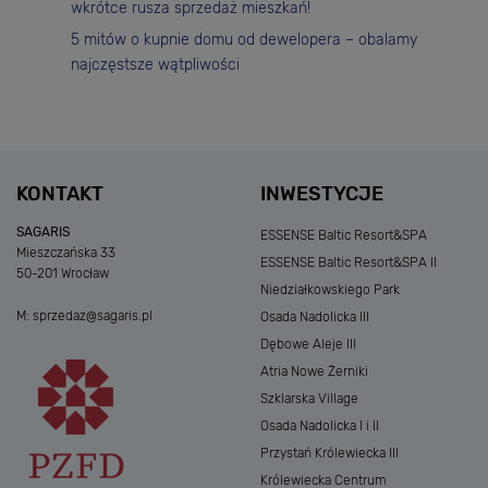
wkrótce rusza sprzedaż mieszkań!
5 mitów o kupnie domu od dewelopera – obalamy
najczęstsze wątpliwości
KONTAKT
INWESTYCJE
SAGARIS
ESSENSE Baltic Resort&SPA
Mieszczańska 33
ESSENSE Baltic Resort&SPA II
50-201 Wrocław
Niedziałkowskiego Park
M:
sprzedaz@sagaris.pl
Osada Nadolicka III
Dębowe Aleje III
Atria Nowe Żerniki
Szklarska Village
Osada Nadolicka I i II
Przystań Królewiecka III
Królewiecka Centrum