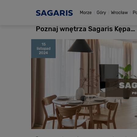
Morze
Góry
Wrocław
P
Poznaj wnętrza Sagaris Kępa…
15
listopad
2024