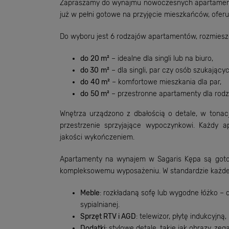
Zapraszamy do wynajmu nowoczesnych apartamentó
już w pełni gotowe na przyjęcie mieszkańców, oferu
Do wyboru jest 6 rodzajów apartamentów, rozmies
do
20 m²
– idealne dla singli lub na biuro,
do 30
m²
– dla singli, par czy osób szukający
do
40 m²
– komfortowe mieszkania dla par,
do
50 m²
– przestronne apartamenty dla rodz
Wnętrza urządzono z dbałością o detale, w tona
przestrzenie sprzyjające wypoczynkowi. Każdy 
jakości wykończeniem.
Apartamenty na wynajem w Sagaris Kępa są gotow
kompleksowemu wyposażeniu. W standardzie każde
Meble
: rozkładaną sofę lub wygodne łóżko – 
sypialnianej.
Sprzęt RTV i AGD
: telewizor, płytę indukcyjną
Dodatki
: stylowe detale, takie jak obrazy, ze