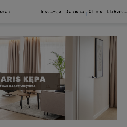
oznań
Inwestycje
Dla klienta
O firmie
Dla Biznes