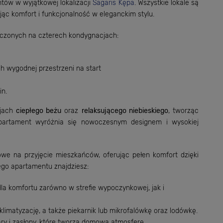
w w wyjątkowej lokalizacji
Sagaris Kępa
. Wszystkie lokale są
jąc komfort i funkcjonalność w eleganckim stylu.
zczonych na czterech kondygnacjach:
ch wygodnej przestrzeni na start
in.
cjach
ciepłego beżu
oraz
relaksującego niebieskiego
, tworząc
apartament wyróżnia się nowoczesnym designem i wysokiej
e na przyjęcie mieszkańców, oferując pełen komfort dzięki
go apartamentu znajdziesz:
dla komfortu zarówno w strefie wypoczynkowej, jak i
, klimatyzację, a także piekarnik lub mikrofalówkę oraz lodówkę.
gary i zasłony, które tworzą domową atmosferę.