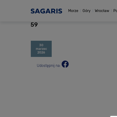
Morze
Góry
Wrocław
P
59
30
marzec
2026
Udostępnij na: