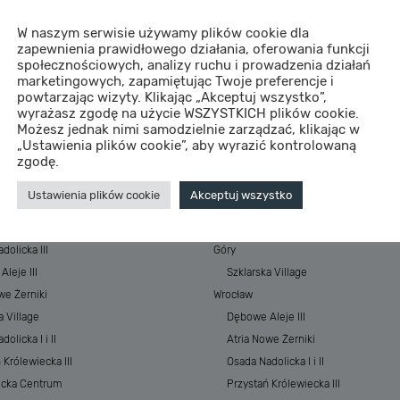
W naszym serwisie używamy plików cookie dla
zapewnienia prawidłowego działania, oferowania funkcji
społecznościowych, analizy ruchu i prowadzenia działań
marketingowych, zapamiętując Twoje preferencje i
powtarzając wizyty. Klikając „Akceptuj wszystko”,
wyrażasz zgodę na użycie WSZYSTKICH plików cookie.
Możesz jednak nimi samodzielnie zarządzać, klikając w
„Ustawienia plików cookie”, aby wyrazić kontrolowaną
STYCJE
MIASTA
zgodę.
 Baltic Resort&SPA
Morze
Ustawienia plików cookie
Akceptuj wszystko
 Baltic Resort&SPA II
ESSENSE Baltic Resort&SPA
łkowskiego Park
ESSENSE Baltic Resort&SPA II
dolicka III
Góry
leje III
Szklarska Village
we Żerniki
Wrocław
a Village
Dębowe Aleje III
olicka I i II
Atria Nowe Żerniki
 Królewiecka III
Osada Nadolicka I i II
ecka Centrum
Przystań Królewiecka III