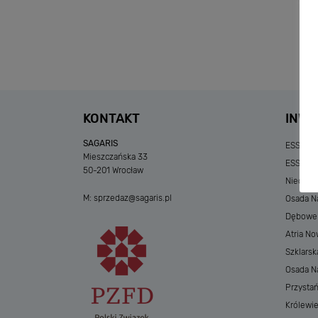
KONTAKT
INWE
SAGARIS
ESSENSE
Mieszczańska 33
ESSENSE
50-201 Wrocław
Niedzia
M:
sprzedaz@sagaris.pl
Osada Na
Dębowe A
Atria No
Szklarsk
Osada Nad
Przystań
Królewi