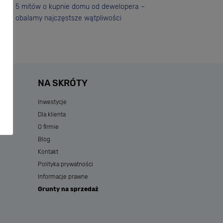
5 mitów o kupnie domu od dewelopera –
obalamy najczęstsze wątpliwości
NA SKRÓTY
Inwestycje
Dla klienta
O firmie
Blog
Kontakt
Polityka prywatności
Informacje prawne
Grunty na sprzedaż