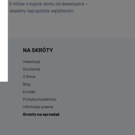
5 mitów o kupnie domu od dewelopera –
obalamy najczęstsze wątpliwości
NA SKRÓTY
Inwestycje
Dla klienta
O firmie
Blog
Kontakt
Polityka prywatności
Informacje prawne
Grunty na sprzedaż