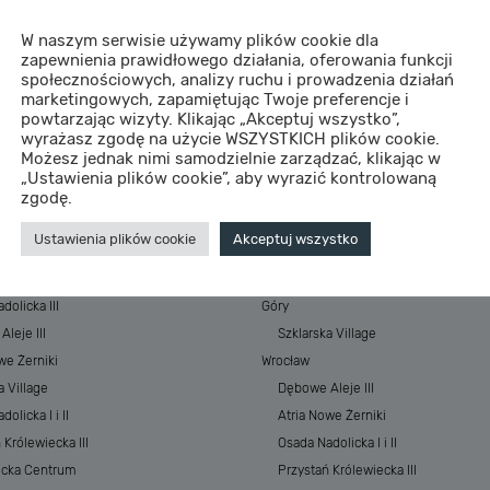
W naszym serwisie używamy plików cookie dla
zapewnienia prawidłowego działania, oferowania funkcji
społecznościowych, analizy ruchu i prowadzenia działań
marketingowych, zapamiętując Twoje preferencje i
powtarzając wizyty. Klikając „Akceptuj wszystko”,
wyrażasz zgodę na użycie WSZYSTKICH plików cookie.
Możesz jednak nimi samodzielnie zarządzać, klikając w
„Ustawienia plików cookie”, aby wyrazić kontrolowaną
STYCJE
MIASTA
zgodę.
 Baltic Resort&SPA
Morze
Ustawienia plików cookie
Akceptuj wszystko
 Baltic Resort&SPA II
ESSENSE Baltic Resort&SPA
łkowskiego Park
ESSENSE Baltic Resort&SPA II
dolicka III
Góry
leje III
Szklarska Village
we Żerniki
Wrocław
a Village
Dębowe Aleje III
olicka I i II
Atria Nowe Żerniki
 Królewiecka III
Osada Nadolicka I i II
ecka Centrum
Przystań Królewiecka III