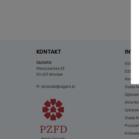
KONTAKT
INWE
SAGARIS
ESSENSE
Mieszczańska 33
ESSENSE
50-201 Wrocław
Niedzia
M:
sprzedaz@sagaris.pl
Osada Na
Dębowe A
Atria No
Szklarsk
Osada Nad
Przystań
Królewi