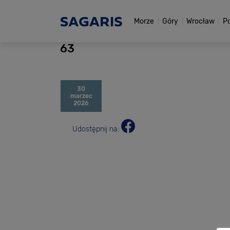
Morze
Góry
Wrocław
P
63
30
marzec
2026
Udostępnij na: