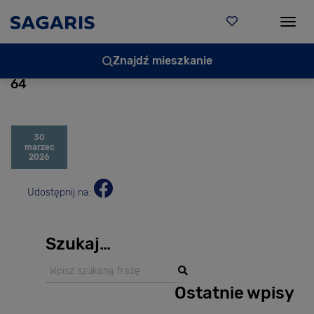
Togg
Znajdź mieszkanie
64
30
marzec
2026
Udostępnij na:
Szukaj…
Ostatnie wpisy