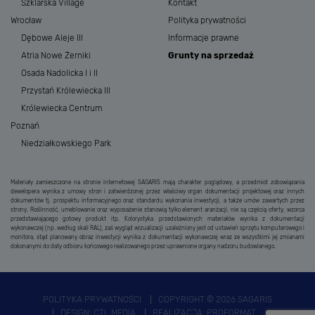
Szklarska Village
Kontakt
Wrocław
Polityka prywatności
Dębowe Aleje III
Informacje prawne
Atria Nowe Żerniki
Grunty na sprzedaż
Osada Nadolicka I i II
Przystań Królewiecka III
Królewiecka Centrum
Poznań
Niedziałkowskiego Park
Materiały zamieszczone na stronie internetowej SAGARIS mają charakter poglądowy, a przedmiot zobowiązania
dewelopera wynika z umowy stron i zatwierdzonej przez właściwy organ dokumentacji projektowej oraz innych
dokumentów tj. prospektu informacyjnego oraz standardu wykonania inwestycji, a także umów zawartych przez
strony. Roślinność, umeblowanie oraz wyposażenie stanowią tylko element aranżacji, nie są częścią oferty, wzorca
przedstawiającego gotowy produkt itp. Kolorystyka przedstawionych materiałów wynika z dokumentacji
wykonawczej (np. według skali RAL), zaś wygląd wizualizacji uzależniony jest od ustawień sprzętu komputerowego i
monitora, stąd planowany obraz inwestycji wynika z dokumentacji wykonawczej wraz ze wszystkimi jej zmianami
dokonanymi do daty odbioru końcowego realizowanego przez uprawnione organy nadzoru budowlanego.
POLITYKA PRYWATNOŚCI
COPYRIGHT © 2026 SAGARIS
DESIGN:
CTL MEDIA
REALIZACJA:
PROFORMAT