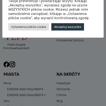
Twoje preferencje i powtarzając wizyty. Klikając
M:
sprzedaz@sagaris.pl
„Akceptuj wszystko”, wyrażasz zgodę na użycie
Osada Nadolicka III
WSZYSTKICH plików cookie. Możesz jednak nimi
Dębowe Aleje III
samodzielnie zarządzać, klikając w „Ustawienia
Atria Nowe Żerniki
plików cookie”, aby wyrazić kontrolowaną zgodę.
Szklarska Village
Ustawienia plików cookie
Akceptuj wszystko
Osada Nadolicka I i II
Przystań Królewiecka III
Królewiecka Centrum
MIASTA
NA SKRÓTY
Morze
Inwestycje
ESSENSE Baltic Resort&SPA
Dla klienta
ESSENSE Baltic Resort&SPA II
O firmie
Góry
Blog