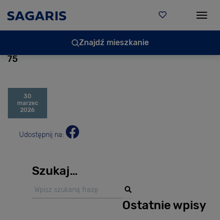
Togg
Znajdź mieszkanie
75
30
marzec
2026
Udostępnij na:
Szukaj…
Ostatnie wpisy