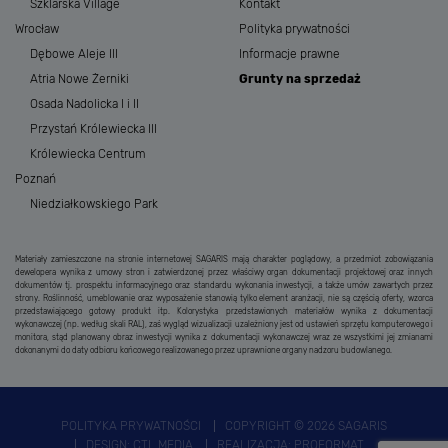
Szklarska Village
Kontakt
Wrocław
Polityka prywatności
Dębowe Aleje III
Informacje prawne
Atria Nowe Żerniki
Grunty na sprzedaż
Osada Nadolicka I i II
Przystań Królewiecka III
Królewiecka Centrum
Poznań
Niedziałkowskiego Park
Materiały zamieszczone na stronie internetowej SAGARIS mają charakter poglądowy, a przedmiot zobowiązania
dewelopera wynika z umowy stron i zatwierdzonej przez właściwy organ dokumentacji projektowej oraz innych
dokumentów tj. prospektu informacyjnego oraz standardu wykonania inwestycji, a także umów zawartych przez
strony. Roślinność, umeblowanie oraz wyposażenie stanowią tylko element aranżacji, nie są częścią oferty, wzorca
przedstawiającego gotowy produkt itp. Kolorystyka przedstawionych materiałów wynika z dokumentacji
wykonawczej (np. według skali RAL), zaś wygląd wizualizacji uzależniony jest od ustawień sprzętu komputerowego i
monitora, stąd planowany obraz inwestycji wynika z dokumentacji wykonawczej wraz ze wszystkimi jej zmianami
dokonanymi do daty odbioru końcowego realizowanego przez uprawnione organy nadzoru budowlanego.
POLITYKA PRYWATNOŚCI
COPYRIGHT © 2026 SAGARIS
DESIGN:
CTL MEDIA
REALIZACJA:
PROFORMAT