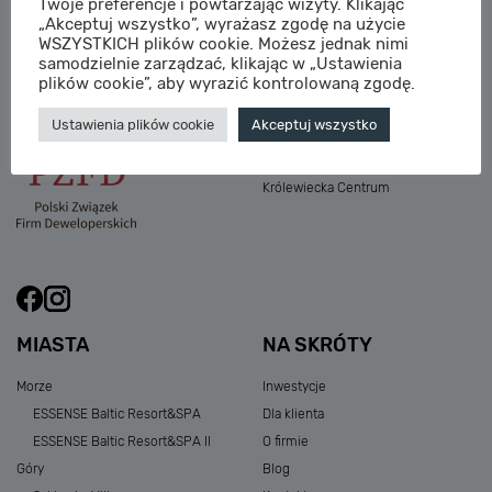
Twoje preferencje i powtarzając wizyty. Klikając
M:
sprzedaz@sagaris.pl
„Akceptuj wszystko”, wyrażasz zgodę na użycie
Osada Nadolicka III
WSZYSTKICH plików cookie. Możesz jednak nimi
Dębowe Aleje III
samodzielnie zarządzać, klikając w „Ustawienia
Atria Nowe Żerniki
plików cookie”, aby wyrazić kontrolowaną zgodę.
Szklarska Village
Ustawienia plików cookie
Akceptuj wszystko
Osada Nadolicka I i II
Przystań Królewiecka III
Królewiecka Centrum
MIASTA
NA SKRÓTY
Morze
Inwestycje
ESSENSE Baltic Resort&SPA
Dla klienta
ESSENSE Baltic Resort&SPA II
O firmie
Góry
Blog