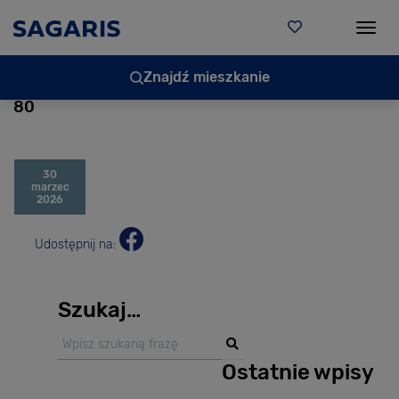
Togg
Znajdź mieszkanie
80
30
marzec
2026
Udostępnij na:
Szukaj…
Ostatnie wpisy