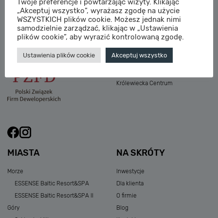
Twoje preferencje i powtarzając wizyty. Klikając
M:
sprzedaz@sagaris.pl
„Akceptuj wszystko”, wyrażasz zgodę na użycie
Osada Nadolicka III
WSZYSTKICH plików cookie. Możesz jednak nimi
Dębowe Aleje III
samodzielnie zarządzać, klikając w „Ustawienia
Atria Nowe Żerniki
plików cookie”, aby wyrazić kontrolowaną zgodę.
Szklarska Village
Ustawienia plików cookie
Akceptuj wszystko
Osada Nadolicka I i II
Przystań Królewiecka III
Królewiecka Centrum
MIASTA
NA SKRÓTY
Morze
Inwestycje
ESSENSE Baltic Resort&SPA
Dla klienta
ESSENSE Baltic Resort&SPA II
O firmie
Góry
Blog