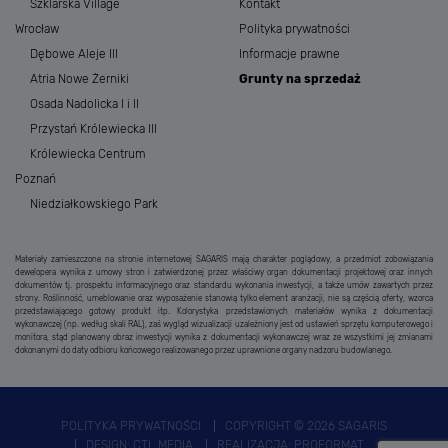
Szklarska Village
Kontakt
Wrocław
Polityka prywatności
Dębowe Aleje III
Informacje prawne
Atria Nowe Żerniki
Grunty na sprzedaż
Osada Nadolicka I i II
Przystań Królewiecka III
Królewiecka Centrum
Poznań
Niedziałkowskiego Park
Materiały zamieszczone na stronie internetowej SAGARIS mają charakter poglądowy, a przedmiot zobowiązania
dewelopera wynika z umowy stron i zatwierdzonej przez właściwy organ dokumentacji projektowej oraz innych
dokumentów tj. prospektu informacyjnego oraz standardu wykonania inwestycji, a także umów zawartych przez
strony. Roślinność, umeblowanie oraz wyposażenie stanowią tylko element aranżacji, nie są częścią oferty, wzorca
przedstawiającego gotowy produkt itp. Kolorystyka przedstawionych materiałów wynika z dokumentacji
wykonawczej (np. według skali RAL), zaś wygląd wizualizacji uzależniony jest od ustawień sprzętu komputerowego i
monitora, stąd planowany obraz inwestycji wynika z dokumentacji wykonawczej wraz ze wszystkimi jej zmianami
dokonanymi do daty odbioru końcowego realizowanego przez uprawnione organy nadzoru budowlanego.
POLITYKA PRYWATNOŚCI
COPYRIGHT © 2026 SAGARIS
DESIGN:
CTL MEDIA
REALIZACJA:
PROFORMAT