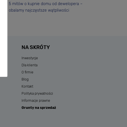
5 mitów o kupnie domu od dewelopera –
obalamy najczęstsze wątpliwości
NA SKRÓTY
Inwestycje
Dla klienta
O firmie
Blog
Kontakt
Polityka prywatności
Informacje prawne
Grunty na sprzedaż