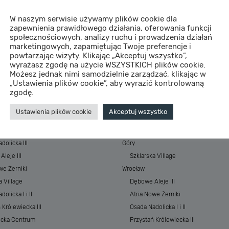
W naszym serwisie używamy plików cookie dla
zapewnienia prawidłowego działania, oferowania funkcji
społecznościowych, analizy ruchu i prowadzenia działań
marketingowych, zapamiętując Twoje preferencje i
powtarzając wizyty. Klikając „Akceptuj wszystko”,
wyrażasz zgodę na użycie WSZYSTKICH plików cookie.
Możesz jednak nimi samodzielnie zarządzać, klikając w
„Ustawienia plików cookie”, aby wyrazić kontrolowaną
STYCJE
MIASTA
zgodę.
 Baltic Resort&SPA
Morze
Ustawienia plików cookie
Akceptuj wszystko
 Baltic Resort&SPA II
ESSENSE Baltic Resort&SPA
łkowskiego Park
ESSENSE Baltic Resort&SPA II
dolicka III
Góry
leje III
Szklarska Village
we Żerniki
Wrocław
a Village
Dębowe Aleje III
olicka I i II
Atria Nowe Żerniki
 Królewiecka III
Osada Nadolicka I i II
ecka Centrum
Przystań Królewiecka III