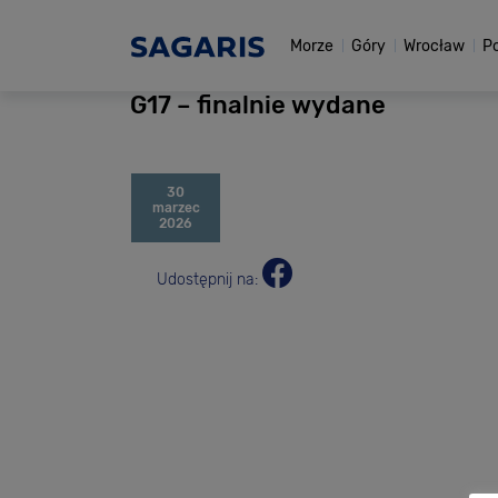
Morze
Góry
Wrocław
P
G17 – finalnie wydane
30
marzec
2026
Udostępnij na: