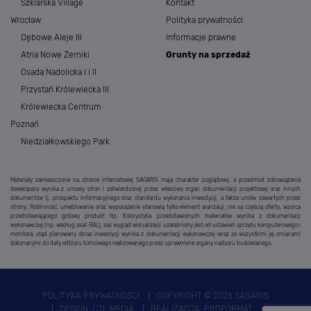
Szklarska Village
Kontakt
Wrocław
Polityka prywatności
Dębowe Aleje III
Informacje prawne
Atria Nowe Żerniki
Grunty na sprzedaż
Osada Nadolicka I i II
Przystań Królewiecka III
Królewiecka Centrum
Poznań
Niedziałkowskiego Park
Materiały zamieszczone na stronie internetowej SAGARIS mają charakter poglądowy, a przedmiot zobowiązania
dewelopera wynika z umowy stron i zatwierdzonej przez właściwy organ dokumentacji projektowej oraz innych
dokumentów tj. prospektu informacyjnego oraz standardu wykonania inwestycji, a także umów zawartych przez
strony. Roślinność, umeblowanie oraz wyposażenie stanowią tylko element aranżacji, nie są częścią oferty, wzorca
przedstawiającego gotowy produkt itp. Kolorystyka przedstawionych materiałów wynika z dokumentacji
wykonawczej (np. według skali RAL), zaś wygląd wizualizacji uzależniony jest od ustawień sprzętu komputerowego i
monitora, stąd planowany obraz inwestycji wynika z dokumentacji wykonawczej wraz ze wszystkimi jej zmianami
dokonanymi do daty odbioru końcowego realizowanego przez uprawnione organy nadzoru budowlanego.
POLITYKA PRYWATNOŚCI
COPYRIGHT © 2026 SAGARIS
DESIGN:
CTL MEDIA
REALIZACJA:
PROFORMAT