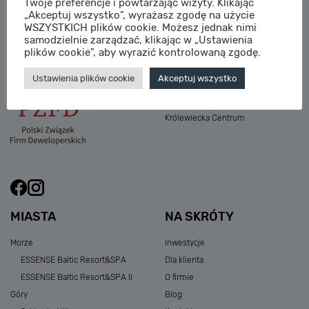
Twoje preferencje i powtarzając wizyty. Klikając
M:
sprzedaz@sagaris.pl
„Akceptuj wszystko”, wyrażasz zgodę na użycie
Osada Nadolicka III
WSZYSTKICH plików cookie. Możesz jednak nimi
Dębowe Aleje III
samodzielnie zarządzać, klikając w „Ustawienia
Atria Nowe Żerniki
plików cookie”, aby wyrazić kontrolowaną zgodę.
Szklarska Village
Ustawienia plików cookie
Akceptuj wszystko
Osada Nadolicka I i II
Przystań Królewiecka III
Królewiecka Centrum
MIASTA
NA SKRÓTY
Morze
Inwestycje
ESSENSE Baltic Resort&SPA
Dla klienta
ESSENSE Baltic Resort&SPA II
O firmie
Góry
Blog