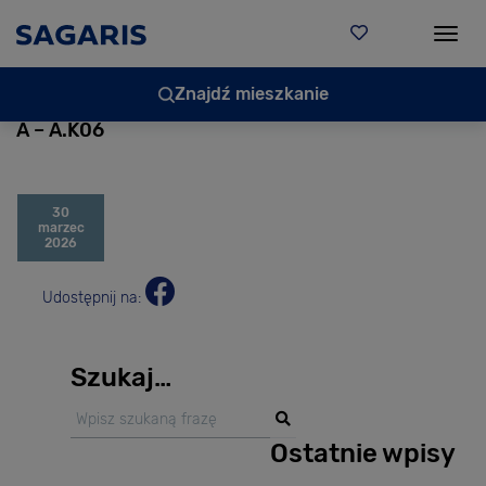
Togg
Znajdź mieszkanie
A – A.K06
30
marzec
2026
Udostępnij na:
Szukaj…
Ostatnie wpisy