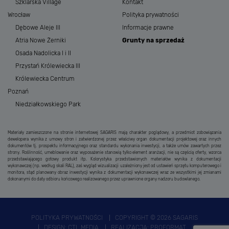
Szklarska Village
Kontakt
Wrocław
Polityka prywatności
Dębowe Aleje III
Informacje prawne
Atria Nowe Żerniki
Grunty na sprzedaż
Osada Nadolicka I i II
Przystań Królewiecka III
Królewiecka Centrum
Poznań
Niedziałkowskiego Park
Materiały zamieszczone na stronie internetowej SAGARIS mają charakter poglądowy, a przedmiot zobowiązania
dewelopera wynika z umowy stron i zatwierdzonej przez właściwy organ dokumentacji projektowej oraz innych
dokumentów tj. prospektu informacyjnego oraz standardu wykonania inwestycji, a także umów zawartych przez
strony. Roślinność, umeblowanie oraz wyposażenie stanowią tylko element aranżacji, nie są częścią oferty, wzorca
przedstawiającego gotowy produkt itp. Kolorystyka przedstawionych materiałów wynika z dokumentacji
wykonawczej (np. według skali RAL), zaś wygląd wizualizacji uzależniony jest od ustawień sprzętu komputerowego i
monitora, stąd planowany obraz inwestycji wynika z dokumentacji wykonawczej wraz ze wszystkimi jej zmianami
dokonanymi do daty odbioru końcowego realizowanego przez uprawnione organy nadzoru budowlanego.
POLITYKA PRYWATNOŚCI
COPYRIGHT © 2026 SAGARIS
DESIGN:
CTL MEDIA
REALIZACJA:
PROFORMAT