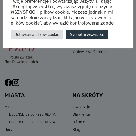
Twoje preferencje i powtarzając wizyty. Klikając
M:
sprzedaz@sagaris.pl
„Akceptuj wszystko”, wyrażasz zgodę na użycie
Osada Nadolicka III
WSZYSTKICH plików cookie. Możesz jednak nimi
Dębowe Aleje III
samodzielnie zarządzać, klikając w „Ustawienia
Atria Nowe Żerniki
plików cookie”, aby wyrazić kontrolowaną zgodę.
Szklarska Village
Ustawienia plików cookie
Akceptuj wszystko
Osada Nadolicka I i II
Przystań Królewiecka III
Królewiecka Centrum
MIASTA
NA SKRÓTY
Morze
Inwestycje
ESSENSE Baltic Resort&SPA
Dla klienta
ESSENSE Baltic Resort&SPA II
O firmie
Góry
Blog