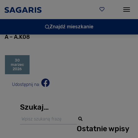
Togg
Znajdź mieszkanie
A – A.K08
30
marzec
2026
Udostępnij na:
Szukaj…
Ostatnie wpisy