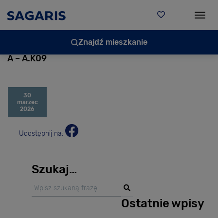
Togg
Znajdź mieszkanie
A – A.K09
30
marzec
2026
Udostępnij na:
Szukaj…
Ostatnie wpisy