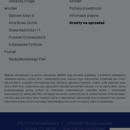
Szklarska Village
Kontakt
Wrocław
Polityka prywatności
Dębowe Aleje III
Informacje prawne
Atria Nowe Żerniki
Grunty na sprzedaż
Osada Nadolicka I i II
Przystań Królewiecka III
Królewiecka Centrum
Poznań
Niedziałkowskiego Park
Materiały zamieszczone na stronie internetowej SAGARIS mają charakter poglądowy, a przedmiot zobowiązania
dewelopera wynika z umowy stron i zatwierdzonej przez właściwy organ dokumentacji projektowej oraz innych
dokumentów tj. prospektu informacyjnego oraz standardu wykonania inwestycji, a także umów zawartych przez
strony. Roślinność, umeblowanie oraz wyposażenie stanowią tylko element aranżacji, nie są częścią oferty, wzorca
przedstawiającego gotowy produkt itp. Kolorystyka przedstawionych materiałów wynika z dokumentacji
wykonawczej (np. według skali RAL), zaś wygląd wizualizacji uzależniony jest od ustawień sprzętu komputerowego i
monitora, stąd planowany obraz inwestycji wynika z dokumentacji wykonawczej wraz ze wszystkimi jej zmianami
dokonanymi do daty odbioru końcowego realizowanego przez uprawnione organy nadzoru budowlanego.
POLITYKA PRYWATNOŚCI
COPYRIGHT © 2026 SAGARIS
DESIGN:
CTL MEDIA
REALIZACJA:
PROFORMAT