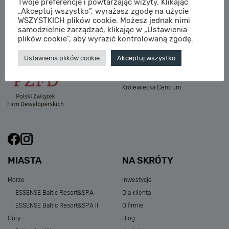
Twoje preferencje i powtarzając wizyty. Klikając
M:
sprzedaz@sagaris.pl
„Akceptuj wszystko”, wyrażasz zgodę na użycie
Osada Nadolicka III
WSZYSTKICH plików cookie. Możesz jednak nimi
Dębowe Aleje III
samodzielnie zarządzać, klikając w „Ustawienia
Atria Nowe Żerniki
plików cookie”, aby wyrazić kontrolowaną zgodę.
Szklarska Village
Ustawienia plików cookie
Akceptuj wszystko
Osada Nadolicka I i II
Przystań Królewiecka III
Królewiecka Centrum
MIASTA
NA SKRÓTY
Morze
Inwestycje
ESSENSE Baltic Resort&SPA
Dla klienta
ESSENSE Baltic Resort&SPA II
O firmie
Góry
Blog