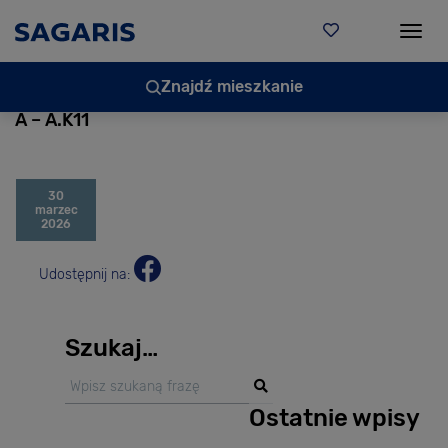
Togg
Znajdź mieszkanie
A – A.K11
30
marzec
2026
Udostępnij na:
Szukaj…
Ostatnie wpisy