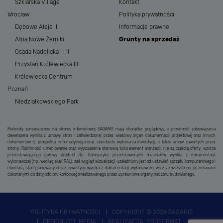
Szklarska Village
Kontakt
Wrocław
Polityka prywatności
Dębowe Aleje III
Informacje prawne
Atria Nowe Żerniki
Grunty na sprzedaż
Osada Nadolicka I i II
Przystań Królewiecka III
Królewiecka Centrum
Poznań
Niedziałkowskiego Park
Materiały zamieszczone na stronie internetowej SAGARIS mają charakter poglądowy, a przedmiot zobowiązania
dewelopera wynika z umowy stron i zatwierdzonej przez właściwy organ dokumentacji projektowej oraz innych
dokumentów tj. prospektu informacyjnego oraz standardu wykonania inwestycji, a także umów zawartych przez
strony. Roślinność, umeblowanie oraz wyposażenie stanowią tylko element aranżacji, nie są częścią oferty, wzorca
przedstawiającego gotowy produkt itp. Kolorystyka przedstawionych materiałów wynika z dokumentacji
wykonawczej (np. według skali RAL), zaś wygląd wizualizacji uzależniony jest od ustawień sprzętu komputerowego i
monitora, stąd planowany obraz inwestycji wynika z dokumentacji wykonawczej wraz ze wszystkimi jej zmianami
dokonanymi do daty odbioru końcowego realizowanego przez uprawnione organy nadzoru budowlanego.
POLITYKA PRYWATNOŚCI
COPYRIGHT © 2026 SAGARIS
DESIGN:
CTL MEDIA
REALIZACJA:
PROFORMAT