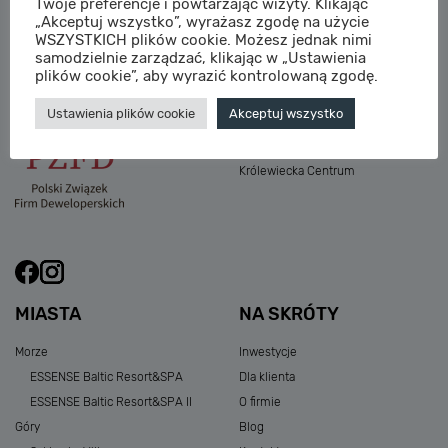
Twoje preferencje i powtarzając wizyty. Klikając
M:
sprzedaz@sagaris.pl
„Akceptuj wszystko”, wyrażasz zgodę na użycie
Osada Nadolicka III
WSZYSTKICH plików cookie. Możesz jednak nimi
Dębowe Aleje III
samodzielnie zarządzać, klikając w „Ustawienia
Atria Nowe Żerniki
plików cookie”, aby wyrazić kontrolowaną zgodę.
Szklarska Village
Ustawienia plików cookie
Akceptuj wszystko
Osada Nadolicka I i II
Przystań Królewiecka III
Królewiecka Centrum
MIASTA
NA SKRÓTY
Morze
Inwestycje
ESSENSE Baltic Resort&SPA
Dla klienta
ESSENSE Baltic Resort&SPA II
O firmie
Góry
Blog