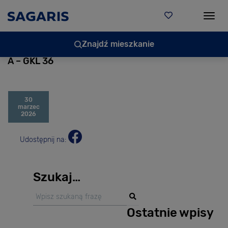
Togg
Znajdź mieszkanie
A – GKL 36
30
marzec
2026
Udostępnij na:
Szukaj…
Ostatnie wpisy