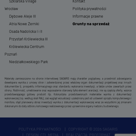
Szklarska Village
Kontakt
Wrocław
Polityka prywatności
Dębowe Aleje III
Informacje prawne
Atria Nowe Żerniki
Grunty na sprzedaż
Osada Nadolicka I i II
Przystań Królewiecka III
Królewiecka Centrum
Poznań
Niedziałkowskiego Park
Materiały zamieszczone na stronie internetowej SAGARIS mają charakter poglądowy, a przedmiot zobowiązania
dewelopera wynika z umowy stron i zatwierdzonej przez właściwy organ dokumentacji projektowej oraz innych
dokumentów tj. prospektu informacyjnego oraz standardu wykonania inwestycji, a także umów zawartych przez
strony. Roślinność, umeblowanie oraz wyposażenie stanowią tylko element aranżacji, nie są częścią oferty, wzorca
przedstawiającego gotowy produkt itp. Kolorystyka przedstawionych materiałów wynika z dokumentacji
wykonawczej (np. według skali RAL), zaś wygląd wizualizacji uzależniony jest od ustawień sprzętu komputerowego i
monitora, stąd planowany obraz inwestycji wynika z dokumentacji wykonawczej wraz ze wszystkimi jej zmianami
dokonanymi do daty odbioru końcowego realizowanego przez uprawnione organy nadzoru budowlanego.
POLITYKA PRYWATNOŚCI
COPYRIGHT © 2026 SAGARIS
DESIGN:
CTL MEDIA
REALIZACJA:
PROFORMAT