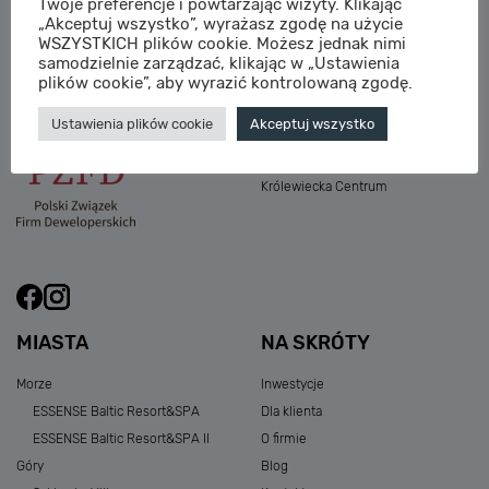
Twoje preferencje i powtarzając wizyty. Klikając
M:
sprzedaz@sagaris.pl
„Akceptuj wszystko”, wyrażasz zgodę na użycie
Osada Nadolicka III
WSZYSTKICH plików cookie. Możesz jednak nimi
Dębowe Aleje III
samodzielnie zarządzać, klikając w „Ustawienia
Atria Nowe Żerniki
plików cookie”, aby wyrazić kontrolowaną zgodę.
Szklarska Village
Ustawienia plików cookie
Akceptuj wszystko
Osada Nadolicka I i II
Przystań Królewiecka III
Królewiecka Centrum
MIASTA
NA SKRÓTY
Morze
Inwestycje
ESSENSE Baltic Resort&SPA
Dla klienta
ESSENSE Baltic Resort&SPA II
O firmie
Góry
Blog