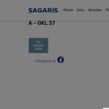
Morze
Góry
Wrocław
P
A – GKL 37
30
marzec
2026
Udostępnij na: