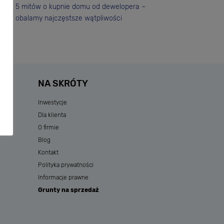
5 mitów o kupnie domu od dewelopera –
obalamy najczęstsze wątpliwości
NA SKRÓTY
Inwestycje
Dla klienta
O firmie
Blog
Kontakt
Polityka prywatności
Informacje prawne
Grunty na sprzedaż