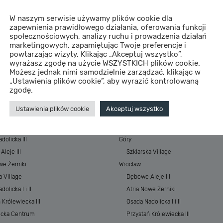
W naszym serwisie używamy plików cookie dla
zapewnienia prawidłowego działania, oferowania funkcji
społecznościowych, analizy ruchu i prowadzenia działań
marketingowych, zapamiętując Twoje preferencje i
powtarzając wizyty. Klikając „Akceptuj wszystko”,
wyrażasz zgodę na użycie WSZYSTKICH plików cookie.
Możesz jednak nimi samodzielnie zarządzać, klikając w
„Ustawienia plików cookie”, aby wyrazić kontrolowaną
STYCJE
MIASTA
zgodę.
 Baltic Resort&SPA
Morze
Ustawienia plików cookie
Akceptuj wszystko
 Baltic Resort&SPA II
ESSENSE Baltic Resort&SPA
łkowskiego Park
ESSENSE Baltic Resort&SPA II
dolicka III
Góry
leje III
Szklarska Village
we Żerniki
Wrocław
a Village
Dębowe Aleje III
olicka I i II
Atria Nowe Żerniki
 Królewiecka III
Osada Nadolicka I i II
ecka Centrum
Przystań Królewiecka III