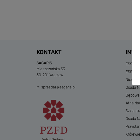
KONTAKT
INWE
SAGARIS
ESSENSE
Mieszczańska 33
ESSENSE
50-201 Wrocław
Niedzia
M:
sprzedaz@sagaris.pl
Osada Na
Dębowe A
Atria No
Szklarsk
Osada Nad
Przystań
Królewi