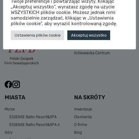
Twoje preferencje i powtarzając wizyty. Klikając
M:
sprzedaz@sagaris.pl
„Akceptuj wszystko”, wyrażasz zgodę na użycie
Osada Nadolicka III
WSZYSTKICH plików cookie. Możesz jednak nimi
Dębowe Aleje III
samodzielnie zarządzać, klikając w „Ustawienia
Atria Nowe Żerniki
plików cookie”, aby wyrazić kontrolowaną zgodę.
Szklarska Village
Ustawienia plików cookie
Akceptuj wszystko
Osada Nadolicka I i II
Przystań Królewiecka III
Królewiecka Centrum
MIASTA
NA SKRÓTY
Morze
Inwestycje
ESSENSE Baltic Resort&SPA
Dla klienta
ESSENSE Baltic Resort&SPA II
O firmie
Góry
Blog