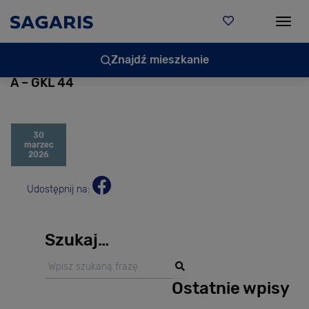
Togg
Znajdź mieszkanie
A – GKL 44
30
marzec
2026
Udostępnij na:
Szukaj…
Ostatnie wpisy