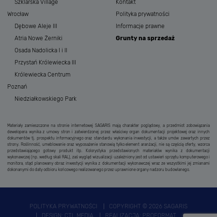
Szklarska Village
Kontakt
Wrocław
Polityka prywatności
Dębowe Aleje III
Informacje prawne
Atria Nowe Żerniki
Grunty na sprzedaż
Osada Nadolicka I i II
Przystań Królewiecka III
Królewiecka Centrum
Poznań
Niedziałkowskiego Park
Materiały zamieszczone na stronie internetowej SAGARIS mają charakter poglądowy, a przedmiot zobowiązania
dewelopera wynika z umowy stron i zatwierdzonej przez właściwy organ dokumentacji projektowej oraz innych
dokumentów tj. prospektu informacyjnego oraz standardu wykonania inwestycji, a także umów zawartych przez
strony. Roślinność, umeblowanie oraz wyposażenie stanowią tylko element aranżacji, nie są częścią oferty, wzorca
przedstawiającego gotowy produkt itp. Kolorystyka przedstawionych materiałów wynika z dokumentacji
wykonawczej (np. według skali RAL), zaś wygląd wizualizacji uzależniony jest od ustawień sprzętu komputerowego i
monitora, stąd planowany obraz inwestycji wynika z dokumentacji wykonawczej wraz ze wszystkimi jej zmianami
dokonanymi do daty odbioru końcowego realizowanego przez uprawnione organy nadzoru budowlanego.
POLITYKA PRYWATNOŚCI
COPYRIGHT © 2026 SAGARIS
DESIGN:
CTL MEDIA
REALIZACJA:
PROFORMAT