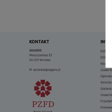
KONTAKT
INWE
SAGARIS
ESSENSE
Mieszczańska 33
ESSENSE
50-201 Wrocław
Niedzia
M:
sprzedaz@sagaris.pl
Osada Na
Dębowe A
Atria No
Szklarsk
Osada Nad
Przystań
Królewi