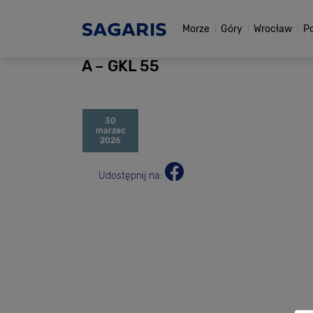
Morze
Góry
Wrocław
P
A – GKL 55
30
marzec
2026
Udostępnij na: