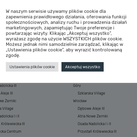
W naszym serwisie używamy plików cookie dla
zapewnienia prawidłowego działania, oferowania funkcji
społecznościowych, analizy ruchu i prowadzenia działań
marketingowych, zapamiętując Twoje preferencje i
powtarzając wizyty. Klikając „Akceptuj wszystko”,
wyrażasz zgodę na użycie WSZYSTKICH plików cookie.
Możesz jednak nimi samodzielnie zarządzać, klikając w
„Ustawienia plików cookie”, aby wyrazić kontrolowaną
STYCJE
MIASTA
zgodę.
 Baltic Resort&SPA
Morze
Ustawienia plików cookie
Akceptuj wszystko
 Baltic Resort&SPA II
ESSENSE Baltic Resort&SPA
łkowskiego Park
ESSENSE Baltic Resort&SPA II
dolicka III
Góry
leje III
Szklarska Village
we Żerniki
Wrocław
a Village
Dębowe Aleje III
olicka I i II
Atria Nowe Żerniki
 Królewiecka III
Osada Nadolicka I i II
ecka Centrum
Przystań Królewiecka III