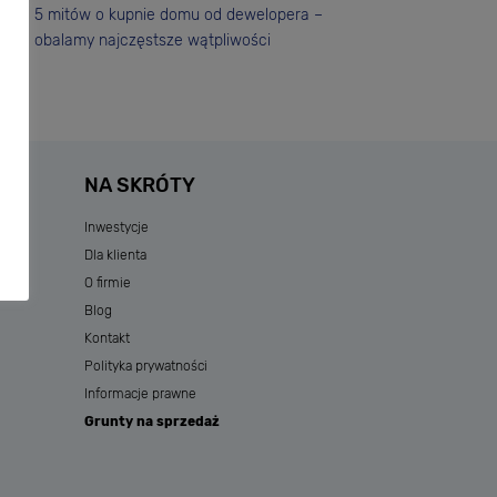
5 mitów o kupnie domu od dewelopera –
obalamy najczęstsze wątpliwości
NA SKRÓTY
Inwestycje
Dla klienta
O firmie
Blog
Kontakt
Polityka prywatności
Informacje prawne
Grunty na sprzedaż