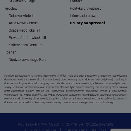
Szklarska Village
Kontakt
Wrocław
Polityka prywatności
Dębowe Aleje III
Informacje prawne
Atria Nowe Żerniki
Grunty na sprzedaż
Osada Nadolicka I i II
Przystań Królewiecka III
Królewiecka Centrum
Poznań
Niedziałkowskiego Park
Materiały zamieszczone na stronie internetowej SAGARIS mają charakter poglądowy, a przedmiot zobowiązania
dewelopera wynika z umowy stron i zatwierdzonej przez właściwy organ dokumentacji projektowej oraz innych
dokumentów tj. prospektu informacyjnego oraz standardu wykonania inwestycji, a także umów zawartych przez
strony. Roślinność, umeblowanie oraz wyposażenie stanowią tylko element aranżacji, nie są częścią oferty, wzorca
przedstawiającego gotowy produkt itp. Kolorystyka przedstawionych materiałów wynika z dokumentacji
wykonawczej (np. według skali RAL), zaś wygląd wizualizacji uzależniony jest od ustawień sprzętu komputerowego i
monitora, stąd planowany obraz inwestycji wynika z dokumentacji wykonawczej wraz ze wszystkimi jej zmianami
dokonanymi do daty odbioru końcowego realizowanego przez uprawnione organy nadzoru budowlanego.
POLITYKA PRYWATNOŚCI
COPYRIGHT © 2026 SAGARIS
DESIGN:
CTL MEDIA
REALIZACJA:
PROFORMAT