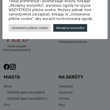
Twoje preferencje i powtarzając wizyty. Klikając
M:
sprzedaz@sagaris.pl
„Akceptuj wszystko”, wyrażasz zgodę na użycie
Osada Nadolicka III
WSZYSTKICH plików cookie. Możesz jednak nimi
Dębowe Aleje III
samodzielnie zarządzać, klikając w „Ustawienia
Atria Nowe Żerniki
plików cookie”, aby wyrazić kontrolowaną zgodę.
Szklarska Village
Ustawienia plików cookie
Akceptuj wszystko
Osada Nadolicka I i II
Przystań Królewiecka III
Królewiecka Centrum
MIASTA
NA SKRÓTY
Morze
Inwestycje
ESSENSE Baltic Resort&SPA
Dla klienta
ESSENSE Baltic Resort&SPA II
O firmie
Góry
Blog