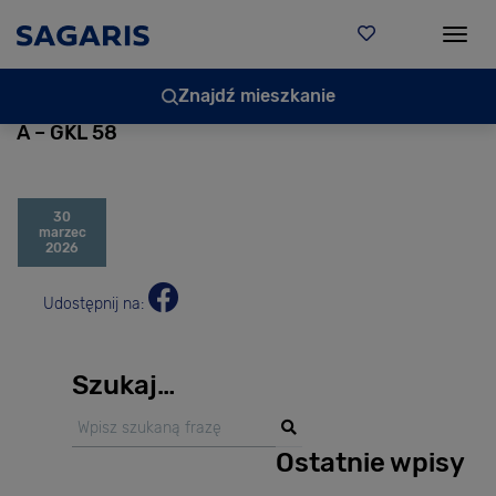
Togg
Znajdź mieszkanie
A – GKL 58
30
marzec
2026
Udostępnij na:
Szukaj…
Ostatnie wpisy