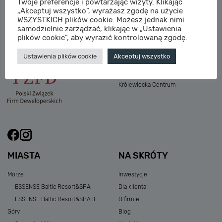
Twoje preferencje i powtarzając wizyty. Klikając
M:
sprzedaz@sagaris.pl
„Akceptuj wszystko”, wyrażasz zgodę na użycie
Osada Nadolicka III
WSZYSTKICH plików cookie. Możesz jednak nimi
Dębowe Aleje III
samodzielnie zarządzać, klikając w „Ustawienia
Atria Nowe Żerniki
plików cookie”, aby wyrazić kontrolowaną zgodę.
Szklarska Village
Ustawienia plików cookie
Akceptuj wszystko
Osada Nadolicka I i II
Przystań Królewiecka III
Królewiecka Centrum
MIASTA
NA SKRÓTY
Morze
Inwestycje
ESSENSE Baltic Resort&SPA
Dla klienta
ESSENSE Baltic Resort&SPA II
O firmie
Góry
Blog