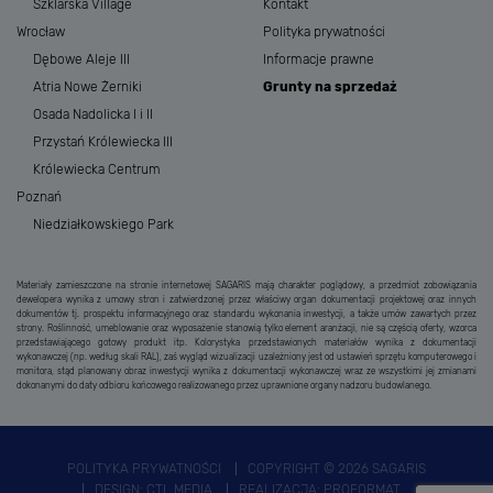
Szklarska Village
Kontakt
Wrocław
Polityka prywatności
Dębowe Aleje III
Informacje prawne
Atria Nowe Żerniki
Grunty na sprzedaż
Osada Nadolicka I i II
Przystań Królewiecka III
Królewiecka Centrum
Poznań
Niedziałkowskiego Park
Materiały zamieszczone na stronie internetowej SAGARIS mają charakter poglądowy, a przedmiot zobowiązania
dewelopera wynika z umowy stron i zatwierdzonej przez właściwy organ dokumentacji projektowej oraz innych
dokumentów tj. prospektu informacyjnego oraz standardu wykonania inwestycji, a także umów zawartych przez
strony. Roślinność, umeblowanie oraz wyposażenie stanowią tylko element aranżacji, nie są częścią oferty, wzorca
przedstawiającego gotowy produkt itp. Kolorystyka przedstawionych materiałów wynika z dokumentacji
wykonawczej (np. według skali RAL), zaś wygląd wizualizacji uzależniony jest od ustawień sprzętu komputerowego i
monitora, stąd planowany obraz inwestycji wynika z dokumentacji wykonawczej wraz ze wszystkimi jej zmianami
dokonanymi do daty odbioru końcowego realizowanego przez uprawnione organy nadzoru budowlanego.
POLITYKA PRYWATNOŚCI
COPYRIGHT © 2026 SAGARIS
DESIGN:
CTL MEDIA
REALIZACJA:
PROFORMAT