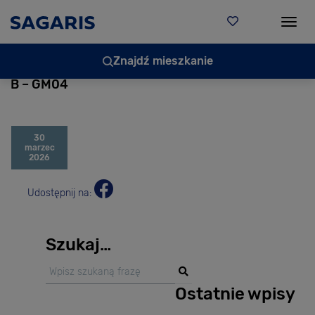
Togg
Znajdź mieszkanie
B – GM04
30
marzec
2026
Udostępnij na:
Szukaj…
Ostatnie wpisy