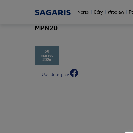
Morze
Góry
Wrocław
P
MPN20
30
marzec
2026
Udostępnij na: