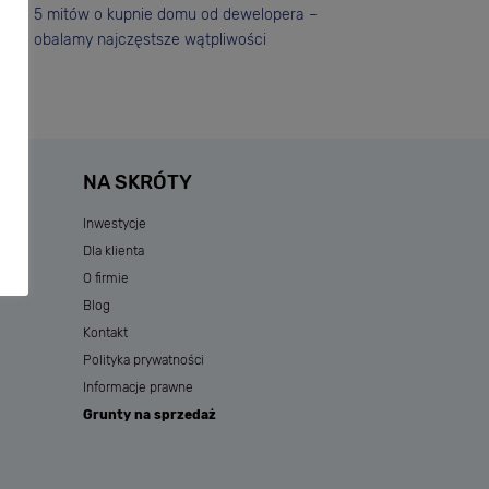
5 mitów o kupnie domu od dewelopera –
obalamy najczęstsze wątpliwości
NA SKRÓTY
Inwestycje
Dla klienta
O firmie
Blog
Kontakt
Polityka prywatności
Informacje prawne
Grunty na sprzedaż