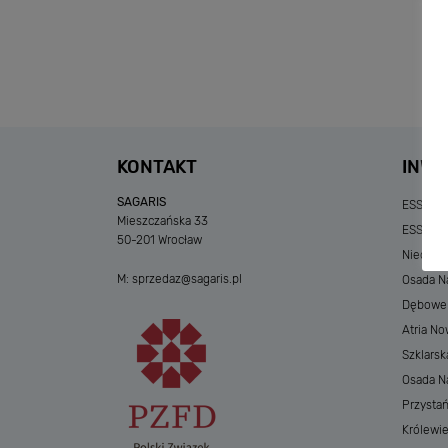
KONTAKT
INWE
SAGARIS
ESSENSE
Mieszczańska 33
ESSENSE
50-201 Wrocław
Niedzia
M:
sprzedaz@sagaris.pl
Osada Na
Dębowe A
Atria No
Szklarsk
Osada Nad
Przystań
Królewi