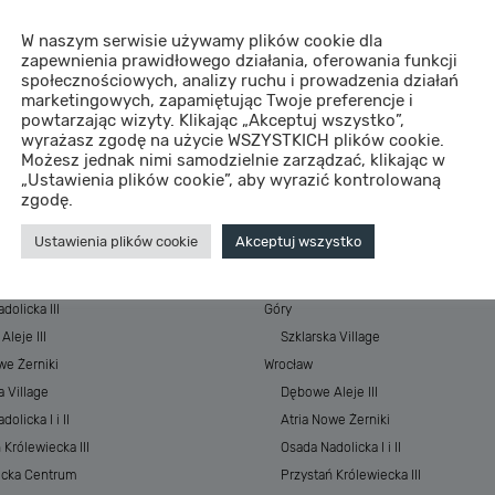
W naszym serwisie używamy plików cookie dla
zapewnienia prawidłowego działania, oferowania funkcji
społecznościowych, analizy ruchu i prowadzenia działań
marketingowych, zapamiętując Twoje preferencje i
powtarzając wizyty. Klikając „Akceptuj wszystko”,
wyrażasz zgodę na użycie WSZYSTKICH plików cookie.
Możesz jednak nimi samodzielnie zarządzać, klikając w
„Ustawienia plików cookie”, aby wyrazić kontrolowaną
STYCJE
MIASTA
zgodę.
 Baltic Resort&SPA
Morze
Ustawienia plików cookie
Akceptuj wszystko
 Baltic Resort&SPA II
ESSENSE Baltic Resort&SPA
łkowskiego Park
ESSENSE Baltic Resort&SPA II
dolicka III
Góry
leje III
Szklarska Village
we Żerniki
Wrocław
a Village
Dębowe Aleje III
olicka I i II
Atria Nowe Żerniki
 Królewiecka III
Osada Nadolicka I i II
ecka Centrum
Przystań Królewiecka III