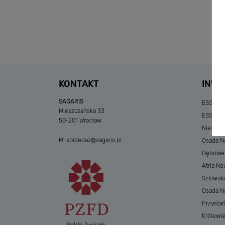
KONTAKT
INWE
SAGARIS
ESSENSE
Mieszczańska 33
ESSENSE
50-201 Wrocław
Niedzia
M:
sprzedaz@sagaris.pl
Osada Na
Dębowe A
Atria No
Szklarsk
Osada Nad
Przystań
Królewi