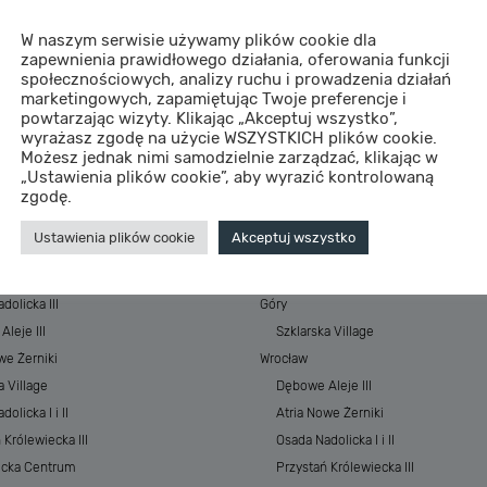
W naszym serwisie używamy plików cookie dla
zapewnienia prawidłowego działania, oferowania funkcji
społecznościowych, analizy ruchu i prowadzenia działań
marketingowych, zapamiętując Twoje preferencje i
powtarzając wizyty. Klikając „Akceptuj wszystko”,
wyrażasz zgodę na użycie WSZYSTKICH plików cookie.
Możesz jednak nimi samodzielnie zarządzać, klikając w
„Ustawienia plików cookie”, aby wyrazić kontrolowaną
STYCJE
MIASTA
zgodę.
 Baltic Resort&SPA
Morze
Ustawienia plików cookie
Akceptuj wszystko
 Baltic Resort&SPA II
ESSENSE Baltic Resort&SPA
łkowskiego Park
ESSENSE Baltic Resort&SPA II
dolicka III
Góry
leje III
Szklarska Village
we Żerniki
Wrocław
a Village
Dębowe Aleje III
olicka I i II
Atria Nowe Żerniki
 Królewiecka III
Osada Nadolicka I i II
ecka Centrum
Przystań Królewiecka III