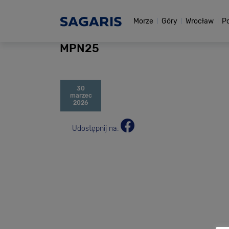
Morze
Góry
Wrocław
P
MPN25
30
marzec
2026
Udostępnij na: