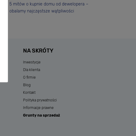
5 mitów o kupnie domu od dewelopera –
obalamy najczęstsze wątpliwości
NA SKRÓTY
Inwestycje
Dla klienta
O firmie
Blog
Kontakt
Polityka prywatności
Informacje prawne
Grunty na sprzedaż