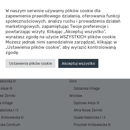
W naszym serwisie używamy plików cookie dla
zapewnienia prawidłowego działania, oferowania funkcji
społecznościowych, analizy ruchu i prowadzenia działań
marketingowych, zapamiętując Twoje preferencje i
powtarzając wizyty. Klikając „Akceptuj wszystko”,
wyrażasz zgodę na użycie WSZYSTKICH plików cookie.
Możesz jednak nimi samodzielnie zarządzać, klikając w
„Ustawienia plików cookie”, aby wyrazić kontrolowaną
STYCJE
MIASTA
zgodę.
 Baltic Resort&SPA
Morze
Ustawienia plików cookie
Akceptuj wszystko
 Baltic Resort&SPA II
ESSENSE Baltic Resort&SPA
łkowskiego Park
ESSENSE Baltic Resort&SPA II
dolicka III
Góry
leje III
Szklarska Village
we Żerniki
Wrocław
a Village
Dębowe Aleje III
olicka I i II
Atria Nowe Żerniki
 Królewiecka III
Osada Nadolicka I i II
ecka Centrum
Przystań Królewiecka III