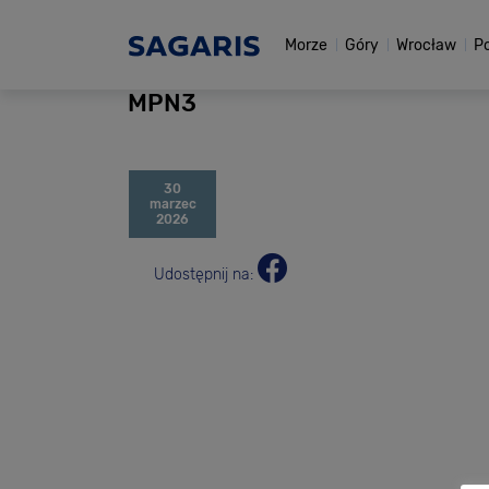
Morze
Góry
Wrocław
P
MPN3
30
marzec
2026
Udostępnij na: