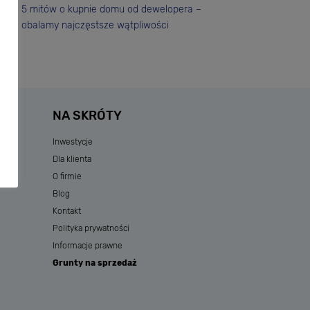
5 mitów o kupnie domu od dewelopera –
obalamy najczęstsze wątpliwości
NA SKRÓTY
Inwestycje
Dla klienta
O firmie
Blog
Kontakt
Polityka prywatności
Informacje prawne
Grunty na sprzedaż