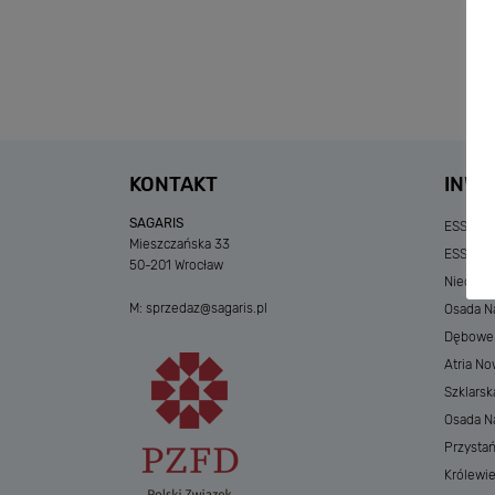
KONTAKT
INWE
SAGARIS
ESSENSE
Mieszczańska 33
ESSENSE
50-201 Wrocław
Niedzia
M:
sprzedaz@sagaris.pl
Osada Na
Dębowe A
Atria No
Szklarsk
Osada Nad
Przystań
Królewi