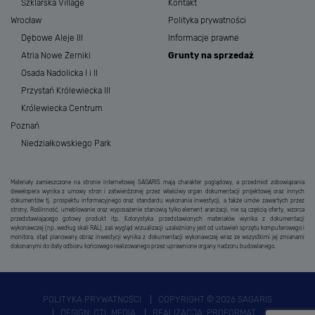
Szklarska Village
Kontakt
Wrocław
Polityka prywatności
Dębowe Aleje III
Informacje prawne
Atria Nowe Żerniki
Grunty na sprzedaż
Osada Nadolicka I i II
Przystań Królewiecka III
Królewiecka Centrum
Poznań
Niedziałkowskiego Park
Materiały zamieszczone na stronie internetowej SAGARIS mają charakter poglądowy, a przedmiot zobowiązania
dewelopera wynika z umowy stron i zatwierdzonej przez właściwy organ dokumentacji projektowej oraz innych
dokumentów tj. prospektu informacyjnego oraz standardu wykonania inwestycji, a także umów zawartych przez
strony. Roślinność, umeblowanie oraz wyposażenie stanowią tylko element aranżacji, nie są częścią oferty, wzorca
przedstawiającego gotowy produkt itp. Kolorystyka przedstawionych materiałów wynika z dokumentacji
wykonawczej (np. według skali RAL), zaś wygląd wizualizacji uzależniony jest od ustawień sprzętu komputerowego i
monitora, stąd planowany obraz inwestycji wynika z dokumentacji wykonawczej wraz ze wszystkimi jej zmianami
dokonanymi do daty odbioru końcowego realizowanego przez uprawnione organy nadzoru budowlanego.
POLITYKA PRYWATNOŚCI
COPYRIGHT © 2026 SAGARIS
DESIGN:
CTL MEDIA
REALIZACJA:
PROFORMAT