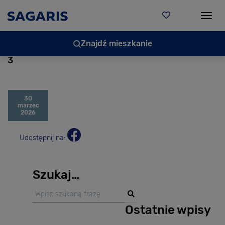
Togg
Znajdź mieszkanie
3
30
marzec
2026
Udostępnij na:
Szukaj…
Ostatnie wpisy