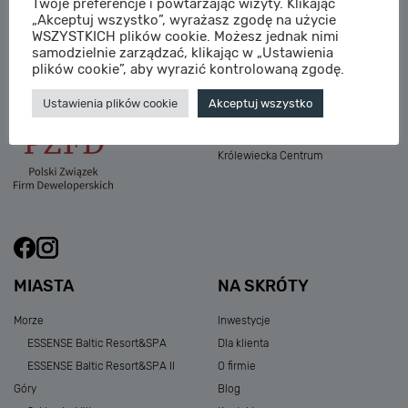
Twoje preferencje i powtarzając wizyty. Klikając
M:
sprzedaz@sagaris.pl
„Akceptuj wszystko”, wyrażasz zgodę na użycie
Osada Nadolicka III
WSZYSTKICH plików cookie. Możesz jednak nimi
Dębowe Aleje III
samodzielnie zarządzać, klikając w „Ustawienia
Atria Nowe Żerniki
plików cookie”, aby wyrazić kontrolowaną zgodę.
Szklarska Village
Ustawienia plików cookie
Akceptuj wszystko
Osada Nadolicka I i II
Przystań Królewiecka III
Królewiecka Centrum
MIASTA
NA SKRÓTY
Morze
Inwestycje
ESSENSE Baltic Resort&SPA
Dla klienta
ESSENSE Baltic Resort&SPA II
O firmie
Góry
Blog