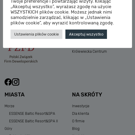
Twoje preferencje i powtarzając wizyty. Klikając
M:
sprzedaz@sagaris.pl
„Akceptuj wszystko”, wyrażasz zgodę na użycie
Osada Nadolicka III
WSZYSTKICH plików cookie. Możesz jednak nimi
Dębowe Aleje III
samodzielnie zarządzać, klikając w „Ustawienia
Atria Nowe Żerniki
plików cookie”, aby wyrazić kontrolowaną zgodę.
Szklarska Village
Ustawienia plików cookie
Akceptuj wszystko
Osada Nadolicka I i II
Przystań Królewiecka III
Królewiecka Centrum
MIASTA
NA SKRÓTY
Morze
Inwestycje
ESSENSE Baltic Resort&SPA
Dla klienta
ESSENSE Baltic Resort&SPA II
O firmie
Góry
Blog