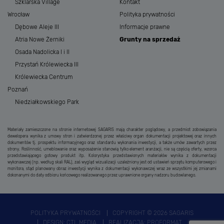
Szklarska Village
Kontakt
Wrocław
Polityka prywatności
Dębowe Aleje III
Informacje prawne
Atria Nowe Żerniki
Grunty na sprzedaż
Osada Nadolicka I i II
Przystań Królewiecka III
Królewiecka Centrum
Poznań
Niedziałkowskiego Park
Materiały zamieszczone na stronie internetowej SAGARIS mają charakter poglądowy, a przedmiot zobowiązania
dewelopera wynika z umowy stron i zatwierdzonej przez właściwy organ dokumentacji projektowej oraz innych
dokumentów tj. prospektu informacyjnego oraz standardu wykonania inwestycji, a także umów zawartych przez
strony. Roślinność, umeblowanie oraz wyposażenie stanowią tylko element aranżacji, nie są częścią oferty, wzorca
przedstawiającego gotowy produkt itp. Kolorystyka przedstawionych materiałów wynika z dokumentacji
wykonawczej (np. według skali RAL), zaś wygląd wizualizacji uzależniony jest od ustawień sprzętu komputerowego i
monitora, stąd planowany obraz inwestycji wynika z dokumentacji wykonawczej wraz ze wszystkimi jej zmianami
dokonanymi do daty odbioru końcowego realizowanego przez uprawnione organy nadzoru budowlanego.
POLITYKA PRYWATNOŚCI
COPYRIGHT © 2026 SAGARIS
DESIGN:
CTL MEDIA
REALIZACJA:
PROFORMAT