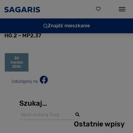
Togg
Znajdź mieszkanie
HG.2 – MP2.37
30
marzec
2026
Udostępnij na:
Szukaj…
Ostatnie wpisy