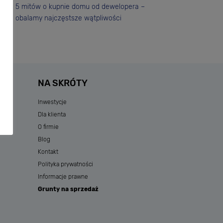
5 mitów o kupnie domu od dewelopera –
obalamy najczęstsze wątpliwości
NA SKRÓTY
Inwestycje
Dla klienta
O firmie
Blog
Kontakt
Polityka prywatności
Informacje prawne
Grunty na sprzedaż