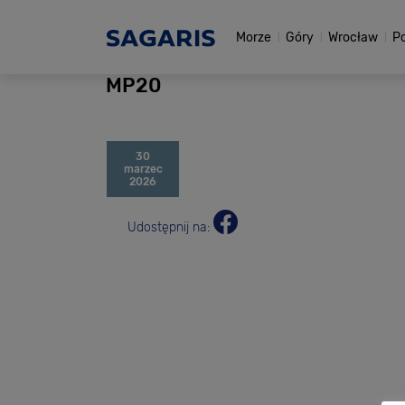
Morze
Góry
Wrocław
P
MP20
30
marzec
2026
Udostępnij na: