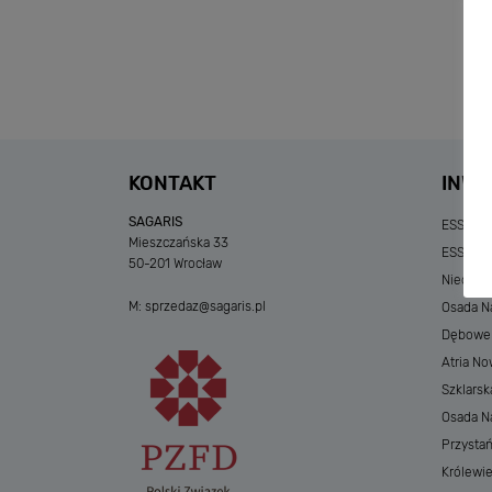
KONTAKT
INWE
SAGARIS
ESSENSE
Mieszczańska 33
ESSENSE
50-201 Wrocław
Niedzia
M:
sprzedaz@sagaris.pl
Osada Na
Dębowe A
Atria No
Szklarsk
Osada Nad
Przystań
Królewi