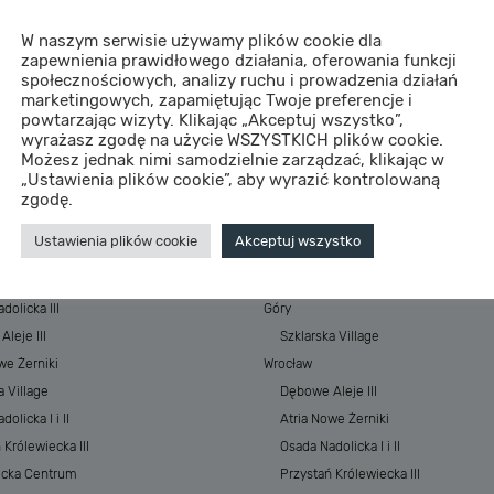
W naszym serwisie używamy plików cookie dla
zapewnienia prawidłowego działania, oferowania funkcji
społecznościowych, analizy ruchu i prowadzenia działań
marketingowych, zapamiętując Twoje preferencje i
powtarzając wizyty. Klikając „Akceptuj wszystko”,
wyrażasz zgodę na użycie WSZYSTKICH plików cookie.
Możesz jednak nimi samodzielnie zarządzać, klikając w
„Ustawienia plików cookie”, aby wyrazić kontrolowaną
STYCJE
MIASTA
zgodę.
 Baltic Resort&SPA
Morze
Ustawienia plików cookie
Akceptuj wszystko
 Baltic Resort&SPA II
ESSENSE Baltic Resort&SPA
łkowskiego Park
ESSENSE Baltic Resort&SPA II
dolicka III
Góry
leje III
Szklarska Village
we Żerniki
Wrocław
a Village
Dębowe Aleje III
olicka I i II
Atria Nowe Żerniki
 Królewiecka III
Osada Nadolicka I i II
ecka Centrum
Przystań Królewiecka III