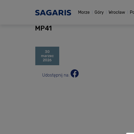
Morze
Góry
Wrocław
P
MP41
30
marzec
2026
Udostępnij na: