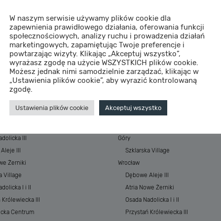
W naszym serwisie używamy plików cookie dla
zapewnienia prawidłowego działania, oferowania funkcji
społecznościowych, analizy ruchu i prowadzenia działań
marketingowych, zapamiętując Twoje preferencje i
powtarzając wizyty. Klikając „Akceptuj wszystko”,
wyrażasz zgodę na użycie WSZYSTKICH plików cookie.
Możesz jednak nimi samodzielnie zarządzać, klikając w
„Ustawienia plików cookie”, aby wyrazić kontrolowaną
STYCJE
MIASTA
zgodę.
 Baltic Resort&SPA
Morze
Ustawienia plików cookie
Akceptuj wszystko
 Baltic Resort&SPA II
ESSENSE Baltic Resort&SPA
łkowskiego Park
ESSENSE Baltic Resort&SPA II
dolicka III
Góry
leje III
Szklarska Village
we Żerniki
Wrocław
a Village
Dębowe Aleje III
olicka I i II
Atria Nowe Żerniki
 Królewiecka III
Osada Nadolicka I i II
ecka Centrum
Przystań Królewiecka III