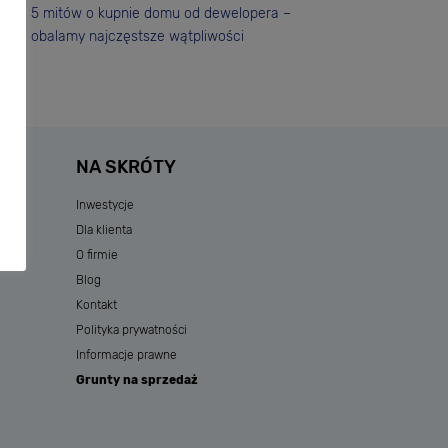
5 mitów o kupnie domu od dewelopera –
obalamy najczęstsze wątpliwości
NA SKRÓTY
Inwestycje
Dla klienta
O firmie
Blog
Kontakt
Polityka prywatności
Informacje prawne
Grunty na sprzedaż