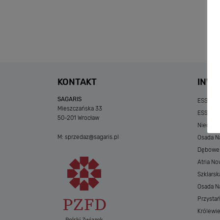
KONTAKT
INWE
SAGARIS
ESSENSE
Mieszczańska 33
ESSENSE
50-201 Wrocław
Niedzia
M:
sprzedaz@sagaris.pl
Osada Na
Dębowe A
Atria No
Szklarsk
Osada Nad
Przystań
Królewi