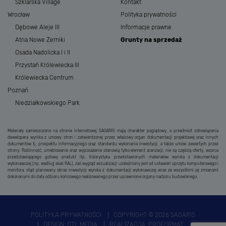
Szklarska Village
Kontakt
Wrocław
Polityka prywatności
Dębowe Aleje III
Informacje prawne
Atria Nowe Żerniki
Grunty na sprzedaż
Osada Nadolicka I i II
Przystań Królewiecka III
Królewiecka Centrum
Poznań
Niedziałkowskiego Park
Materiały zamieszczone na stronie internetowej SAGARIS mają charakter poglądowy, a przedmiot zobowiązania
dewelopera wynika z umowy stron i zatwierdzonej przez właściwy organ dokumentacji projektowej oraz innych
dokumentów tj. prospektu informacyjnego oraz standardu wykonania inwestycji, a także umów zawartych przez
strony. Roślinność, umeblowanie oraz wyposażenie stanowią tylko element aranżacji, nie są częścią oferty, wzorca
przedstawiającego gotowy produkt itp. Kolorystyka przedstawionych materiałów wynika z dokumentacji
wykonawczej (np. według skali RAL), zaś wygląd wizualizacji uzależniony jest od ustawień sprzętu komputerowego i
monitora, stąd planowany obraz inwestycji wynika z dokumentacji wykonawczej wraz ze wszystkimi jej zmianami
dokonanymi do daty odbioru końcowego realizowanego przez uprawnione organy nadzoru budowlanego.
POLITYKA PRYWATNOŚCI
COPYRIGHT © 2026 SAGARIS
DESIGN:
CTL MEDIA
REALIZACJA:
PROFORMAT