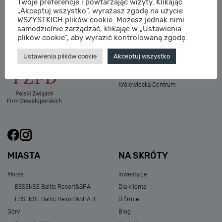
Twoje preferencje i powtarzając wizyty. Klikając
M:
sprzedaz@sagaris.pl
„Akceptuj wszystko”, wyrażasz zgodę na użycie
Osada Nadolicka III
WSZYSTKICH plików cookie. Możesz jednak nimi
Dębowe Aleje III
samodzielnie zarządzać, klikając w „Ustawienia
Atria Nowe Żerniki
plików cookie”, aby wyrazić kontrolowaną zgodę.
Szklarska Village
Ustawienia plików cookie
Akceptuj wszystko
Osada Nadolicka I i II
Przystań Królewiecka III
Królewiecka Centrum
MIASTA
NA SKRÓTY
Morze
Inwestycje
ESSENSE Baltic Resort&SPA
Dla klienta
ESSENSE Baltic Resort&SPA II
O firmie
Góry
Blog