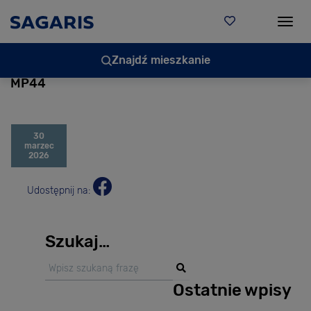
Togg
Znajdź mieszkanie
MP44
30
marzec
2026
Udostępnij na:
Szukaj…
Ostatnie wpisy