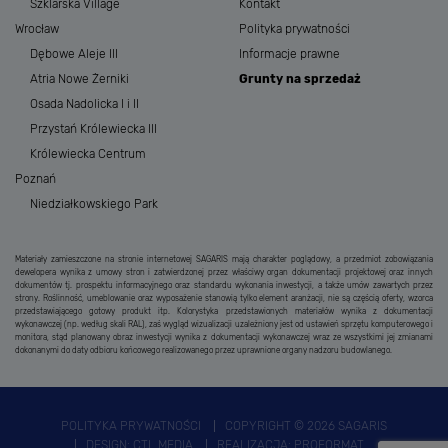
Szklarska Village
Kontakt
Wrocław
Polityka prywatności
Dębowe Aleje III
Informacje prawne
Atria Nowe Żerniki
Grunty na sprzedaż
Osada Nadolicka I i II
Przystań Królewiecka III
Królewiecka Centrum
Poznań
Niedziałkowskiego Park
Materiały zamieszczone na stronie internetowej SAGARIS mają charakter poglądowy, a przedmiot zobowiązania
dewelopera wynika z umowy stron i zatwierdzonej przez właściwy organ dokumentacji projektowej oraz innych
dokumentów tj. prospektu informacyjnego oraz standardu wykonania inwestycji, a także umów zawartych przez
strony. Roślinność, umeblowanie oraz wyposażenie stanowią tylko element aranżacji, nie są częścią oferty, wzorca
przedstawiającego gotowy produkt itp. Kolorystyka przedstawionych materiałów wynika z dokumentacji
wykonawczej (np. według skali RAL), zaś wygląd wizualizacji uzależniony jest od ustawień sprzętu komputerowego i
monitora, stąd planowany obraz inwestycji wynika z dokumentacji wykonawczej wraz ze wszystkimi jej zmianami
dokonanymi do daty odbioru końcowego realizowanego przez uprawnione organy nadzoru budowlanego.
POLITYKA PRYWATNOŚCI
COPYRIGHT © 2026 SAGARIS
DESIGN:
CTL MEDIA
REALIZACJA:
PROFORMAT