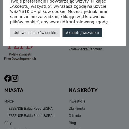
Twoje preferencje i powtarzając wizyty. Klikając
M:
sprzedaz@sagaris.pl
„Akceptuj wszystko”, wyrażasz zgodę na użycie
Osada Nadolicka III
WSZYSTKICH plików cookie. Możesz jednak nimi
Dębowe Aleje III
samodzielnie zarządzać, klikając w „Ustawienia
Atria Nowe Żerniki
plików cookie”, aby wyrazić kontrolowaną zgodę.
Szklarska Village
Ustawienia plików cookie
Akceptuj wszystko
Osada Nadolicka I i II
Przystań Królewiecka III
Królewiecka Centrum
MIASTA
NA SKRÓTY
Morze
Inwestycje
ESSENSE Baltic Resort&SPA
Dla klienta
ESSENSE Baltic Resort&SPA II
O firmie
Góry
Blog