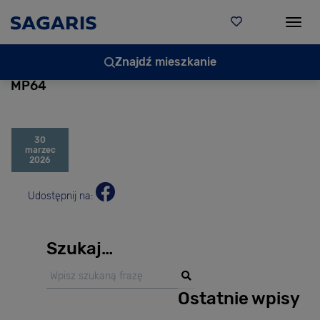
Togg
Znajdź mieszkanie
MP64
30
marzec
2026
Udostępnij na:
Szukaj…
Ostatnie wpisy