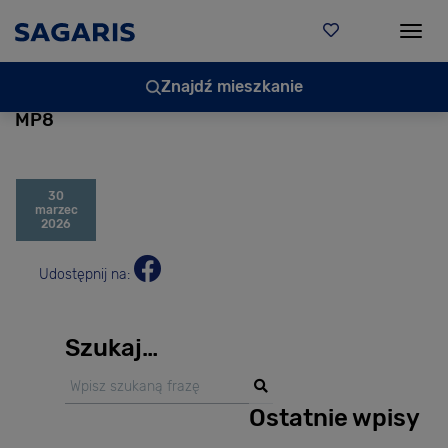
Togg
Znajdź mieszkanie
MP8
30
marzec
2026
Udostępnij na:
Szukaj…
Ostatnie wpisy