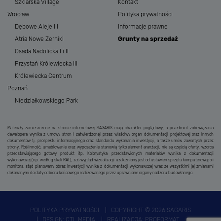
Szklarska Village
Kontakt
Wrocław
Polityka prywatności
Dębowe Aleje III
Informacje prawne
Atria Nowe Żerniki
Grunty na sprzedaż
Osada Nadolicka I i II
Przystań Królewiecka III
Królewiecka Centrum
Poznań
Niedziałkowskiego Park
Materiały zamieszczone na stronie internetowej SAGARIS mają charakter poglądowy, a przedmiot zobowiązania
dewelopera wynika z umowy stron i zatwierdzonej przez właściwy organ dokumentacji projektowej oraz innych
dokumentów tj. prospektu informacyjnego oraz standardu wykonania inwestycji, a także umów zawartych przez
strony. Roślinność, umeblowanie oraz wyposażenie stanowią tylko element aranżacji, nie są częścią oferty, wzorca
przedstawiającego gotowy produkt itp. Kolorystyka przedstawionych materiałów wynika z dokumentacji
wykonawczej (np. według skali RAL), zaś wygląd wizualizacji uzależniony jest od ustawień sprzętu komputerowego i
monitora, stąd planowany obraz inwestycji wynika z dokumentacji wykonawczej wraz ze wszystkimi jej zmianami
dokonanymi do daty odbioru końcowego realizowanego przez uprawnione organy nadzoru budowlanego.
POLITYKA PRYWATNOŚCI
COPYRIGHT © 2026 SAGARIS
DESIGN:
CTL MEDIA
REALIZACJA:
PROFORMAT