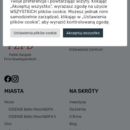
Twoje preferencje i powtarzając wizyty. Klikając
M:
sprzedaz@sagaris.pl
„Akceptuj wszystko”, wyrażasz zgodę na użycie
Osada Nadolicka III
WSZYSTKICH plików cookie. Możesz jednak nimi
Dębowe Aleje III
samodzielnie zarządzać, klikając w „Ustawienia
Atria Nowe Żerniki
plików cookie”, aby wyrazić kontrolowaną zgodę.
Szklarska Village
Ustawienia plików cookie
Akceptuj wszystko
Osada Nadolicka I i II
Przystań Królewiecka III
Królewiecka Centrum
MIASTA
NA SKRÓTY
Morze
Inwestycje
ESSENSE Baltic Resort&SPA
Dla klienta
ESSENSE Baltic Resort&SPA II
O firmie
Góry
Blog