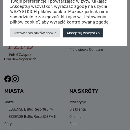
Twoje preferencje i powtarzając wizyty. Klikając
M:
sprzedaz@sagaris.pl
„Akceptuj wszystko”, wyrażasz zgodę na użycie
Osada Nadolicka III
WSZYSTKICH plików cookie. Możesz jednak nimi
Dębowe Aleje III
samodzielnie zarządzać, klikając w „Ustawienia
Atria Nowe Żerniki
plików cookie”, aby wyrazić kontrolowaną zgodę.
Szklarska Village
Ustawienia plików cookie
Akceptuj wszystko
Osada Nadolicka I i II
Przystań Królewiecka III
Królewiecka Centrum
MIASTA
NA SKRÓTY
Morze
Inwestycje
ESSENSE Baltic Resort&SPA
Dla klienta
ESSENSE Baltic Resort&SPA II
O firmie
Góry
Blog