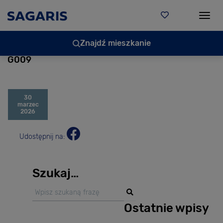
Togg
Znajdź mieszkanie
G009
30
marzec
2026
Udostępnij na:
Szukaj…
Ostatnie wpisy