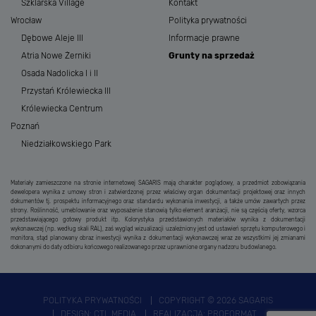
Szklarska Village
Kontakt
Wrocław
Polityka prywatności
Dębowe Aleje III
Informacje prawne
Atria Nowe Żerniki
Grunty na sprzedaż
Osada Nadolicka I i II
Przystań Królewiecka III
Królewiecka Centrum
Poznań
Niedziałkowskiego Park
Materiały zamieszczone na stronie internetowej SAGARIS mają charakter poglądowy, a przedmiot zobowiązania
dewelopera wynika z umowy stron i zatwierdzonej przez właściwy organ dokumentacji projektowej oraz innych
dokumentów tj. prospektu informacyjnego oraz standardu wykonania inwestycji, a także umów zawartych przez
strony. Roślinność, umeblowanie oraz wyposażenie stanowią tylko element aranżacji, nie są częścią oferty, wzorca
przedstawiającego gotowy produkt itp. Kolorystyka przedstawionych materiałów wynika z dokumentacji
wykonawczej (np. według skali RAL), zaś wygląd wizualizacji uzależniony jest od ustawień sprzętu komputerowego i
monitora, stąd planowany obraz inwestycji wynika z dokumentacji wykonawczej wraz ze wszystkimi jej zmianami
dokonanymi do daty odbioru końcowego realizowanego przez uprawnione organy nadzoru budowlanego.
POLITYKA PRYWATNOŚCI
COPYRIGHT © 2026 SAGARIS
DESIGN:
CTL MEDIA
REALIZACJA:
PROFORMAT