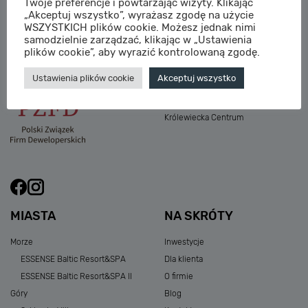
Twoje preferencje i powtarzając wizyty. Klikając
M:
sprzedaz@sagaris.pl
„Akceptuj wszystko”, wyrażasz zgodę na użycie
Osada Nadolicka III
WSZYSTKICH plików cookie. Możesz jednak nimi
Dębowe Aleje III
samodzielnie zarządzać, klikając w „Ustawienia
Atria Nowe Żerniki
plików cookie”, aby wyrazić kontrolowaną zgodę.
Szklarska Village
Ustawienia plików cookie
Akceptuj wszystko
Osada Nadolicka I i II
Przystań Królewiecka III
Królewiecka Centrum
MIASTA
NA SKRÓTY
Morze
Inwestycje
ESSENSE Baltic Resort&SPA
Dla klienta
ESSENSE Baltic Resort&SPA II
O firmie
Góry
Blog