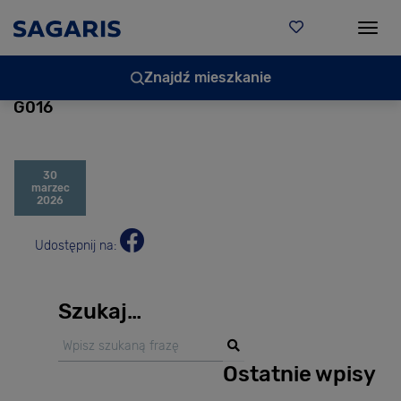
Togg
Znajdź mieszkanie
G016
30
marzec
2026
Udostępnij na:
Szukaj…
Ostatnie wpisy