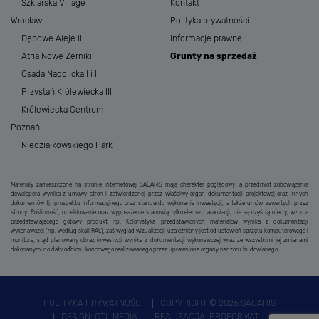
Szklarska Village
Kontakt
Wrocław
Polityka prywatności
Dębowe Aleje III
Informacje prawne
Atria Nowe Żerniki
Grunty na sprzedaż
Osada Nadolicka I i II
Przystań Królewiecka III
Królewiecka Centrum
Poznań
Niedziałkowskiego Park
Materiały zamieszczone na stronie internetowej SAGARIS mają charakter poglądowy, a przedmiot zobowiązania
dewelopera wynika z umowy stron i zatwierdzonej przez właściwy organ dokumentacji projektowej oraz innych
dokumentów tj. prospektu informacyjnego oraz standardu wykonania inwestycji, a także umów zawartych przez
strony. Roślinność, umeblowanie oraz wyposażenie stanowią tylko element aranżacji, nie są częścią oferty, wzorca
przedstawiającego gotowy produkt itp. Kolorystyka przedstawionych materiałów wynika z dokumentacji
wykonawczej (np. według skali RAL), zaś wygląd wizualizacji uzależniony jest od ustawień sprzętu komputerowego i
monitora, stąd planowany obraz inwestycji wynika z dokumentacji wykonawczej wraz ze wszystkimi jej zmianami
dokonanymi do daty odbioru końcowego realizowanego przez uprawnione organy nadzoru budowlanego.
POLITYKA PRYWATNOŚCI
COPYRIGHT © 2026 SAGARIS
DESIGN:
CTL MEDIA
REALIZACJA:
PROFORMAT