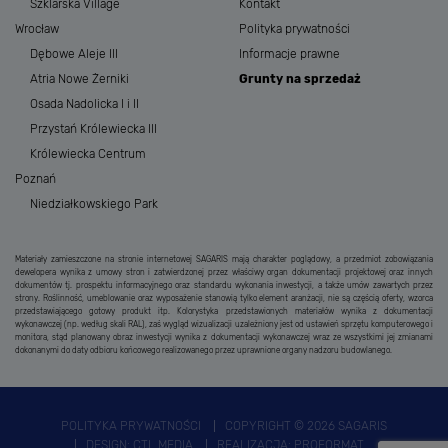
Szklarska Village
Kontakt
Wrocław
Polityka prywatności
Dębowe Aleje III
Informacje prawne
Atria Nowe Żerniki
Grunty na sprzedaż
Osada Nadolicka I i II
Przystań Królewiecka III
Królewiecka Centrum
Poznań
Niedziałkowskiego Park
Materiały zamieszczone na stronie internetowej SAGARIS mają charakter poglądowy, a przedmiot zobowiązania
dewelopera wynika z umowy stron i zatwierdzonej przez właściwy organ dokumentacji projektowej oraz innych
dokumentów tj. prospektu informacyjnego oraz standardu wykonania inwestycji, a także umów zawartych przez
strony. Roślinność, umeblowanie oraz wyposażenie stanowią tylko element aranżacji, nie są częścią oferty, wzorca
przedstawiającego gotowy produkt itp. Kolorystyka przedstawionych materiałów wynika z dokumentacji
wykonawczej (np. według skali RAL), zaś wygląd wizualizacji uzależniony jest od ustawień sprzętu komputerowego i
monitora, stąd planowany obraz inwestycji wynika z dokumentacji wykonawczej wraz ze wszystkimi jej zmianami
dokonanymi do daty odbioru końcowego realizowanego przez uprawnione organy nadzoru budowlanego.
POLITYKA PRYWATNOŚCI
COPYRIGHT © 2026 SAGARIS
DESIGN:
CTL MEDIA
REALIZACJA:
PROFORMAT