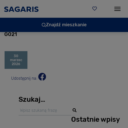
Togg
Znajdź mieszkanie
G021
30
marzec
2026
Udostępnij na:
Szukaj…
Ostatnie wpisy