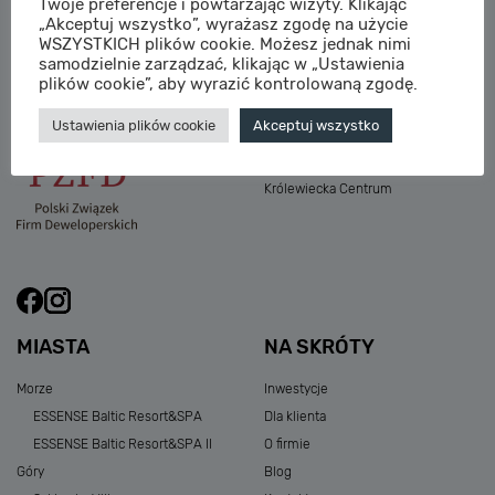
Twoje preferencje i powtarzając wizyty. Klikając
M:
sprzedaz@sagaris.pl
„Akceptuj wszystko”, wyrażasz zgodę na użycie
Osada Nadolicka III
WSZYSTKICH plików cookie. Możesz jednak nimi
Dębowe Aleje III
samodzielnie zarządzać, klikając w „Ustawienia
Atria Nowe Żerniki
plików cookie”, aby wyrazić kontrolowaną zgodę.
Szklarska Village
Ustawienia plików cookie
Akceptuj wszystko
Osada Nadolicka I i II
Przystań Królewiecka III
Królewiecka Centrum
MIASTA
NA SKRÓTY
Morze
Inwestycje
ESSENSE Baltic Resort&SPA
Dla klienta
ESSENSE Baltic Resort&SPA II
O firmie
Góry
Blog