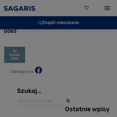
Togg
Znajdź mieszkanie
G083
30
marzec
2026
Udostępnij na:
Szukaj…
Ostatnie wpisy