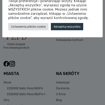
Twoje preferencje i powtarzając wizyty. Klikając
M:
sprzedaz@sagaris.pl
„Akceptuj wszystko”, wyrażasz zgodę na użycie
Osada Nadolicka III
WSZYSTKICH plików cookie. Możesz jednak nimi
Dębowe Aleje III
samodzielnie zarządzać, klikając w „Ustawienia
Atria Nowe Żerniki
plików cookie”, aby wyrazić kontrolowaną zgodę.
Szklarska Village
Ustawienia plików cookie
Akceptuj wszystko
Osada Nadolicka I i II
Przystań Królewiecka III
Królewiecka Centrum
MIASTA
NA SKRÓTY
Morze
Inwestycje
ESSENSE Baltic Resort&SPA
Dla klienta
ESSENSE Baltic Resort&SPA II
O firmie
Góry
Blog