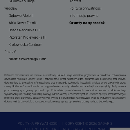
Szklarska Village
Kontakt
Wrocław
Polityka prywatności
Dębowe Aleje III
Informacje prawne
Atria Nowe Żerniki
Grunty na sprzedaż
Osada Nadolicka I i II
Przystań Królewiecka III
Królewiecka Centrum
Poznań
Niedziałkowskiego Park
Materiały zamieszczone na stronie internetowej SAGARIS mają charakter poglądowy, a przedmiot zobowiązania
dewelopera wynika z umowy stron i zatwierdzonej przez właściwy organ dokumentacji projektowej oraz innych
dokumentów tj. prospektu informacyjnego oraz standardu wykonania inwestycji, a także umów zawartych przez
strony. Roślinność, umeblowanie oraz wyposażenie stanowią tylko element aranżacji, nie są częścią oferty, wzorca
przedstawiającego gotowy produkt itp. Kolorystyka przedstawionych materiałów wynika z dokumentacji
wykonawczej (np. według skali RAL), zaś wygląd wizualizacji uzależniony jest od ustawień sprzętu komputerowego i
monitora, stąd planowany obraz inwestycji wynika z dokumentacji wykonawczej wraz ze wszystkimi jej zmianami
dokonanymi do daty odbioru końcowego realizowanego przez uprawnione organy nadzoru budowlanego.
POLITYKA PRYWATNOŚCI
COPYRIGHT © 2026 SAGARIS
DESIGN:
CTL MEDIA
REALIZACJA:
PROFORMAT