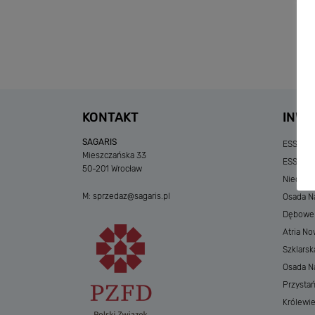
KONTAKT
INWE
SAGARIS
ESSENSE
Mieszczańska 33
ESSENSE
50-201 Wrocław
Niedzia
M:
sprzedaz@sagaris.pl
Osada Na
Dębowe A
Atria No
Szklarsk
Osada Nad
Przystań
Królewi