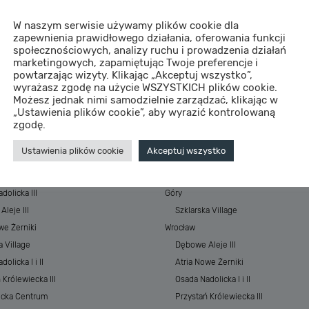
W naszym serwisie używamy plików cookie dla
zapewnienia prawidłowego działania, oferowania funkcji
społecznościowych, analizy ruchu i prowadzenia działań
marketingowych, zapamiętując Twoje preferencje i
powtarzając wizyty. Klikając „Akceptuj wszystko”,
wyrażasz zgodę na użycie WSZYSTKICH plików cookie.
Możesz jednak nimi samodzielnie zarządzać, klikając w
„Ustawienia plików cookie”, aby wyrazić kontrolowaną
STYCJE
MIASTA
zgodę.
 Baltic Resort&SPA
Morze
Ustawienia plików cookie
Akceptuj wszystko
 Baltic Resort&SPA II
ESSENSE Baltic Resort&SPA
łkowskiego Park
ESSENSE Baltic Resort&SPA II
dolicka III
Góry
leje III
Szklarska Village
we Żerniki
Wrocław
a Village
Dębowe Aleje III
olicka I i II
Atria Nowe Żerniki
 Królewiecka III
Osada Nadolicka I i II
ecka Centrum
Przystań Królewiecka III