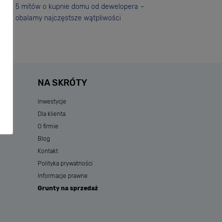
5 mitów o kupnie domu od dewelopera –
obalamy najczęstsze wątpliwości
NA SKRÓTY
Inwestycje
Dla klienta
O firmie
Blog
Kontakt
Polityka prywatności
Informacje prawne
Grunty na sprzedaż