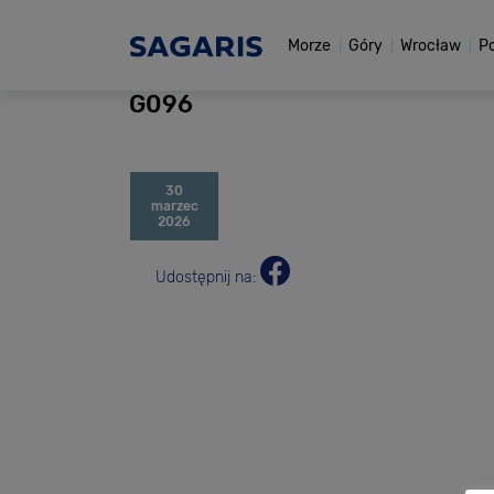
Morze
Góry
Wrocław
P
G096
30
marzec
2026
Udostępnij na: