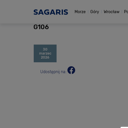
Morze
Góry
Wrocław
P
G106
30
marzec
2026
Udostępnij na: