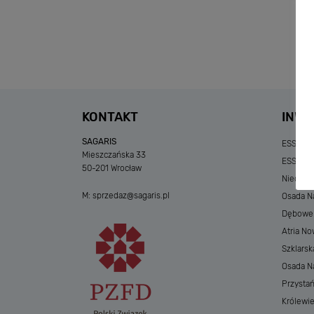
KONTAKT
INWE
SAGARIS
ESSENSE
Mieszczańska 33
ESSENSE
50-201 Wrocław
Niedzia
M:
sprzedaz@sagaris.pl
Osada Na
Dębowe A
Atria No
Szklarsk
Osada Nad
Przystań
Królewi