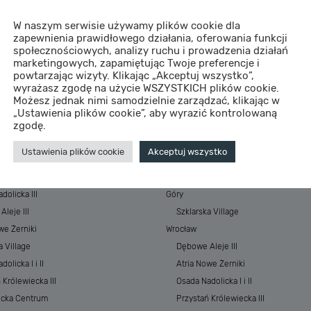
W naszym serwisie używamy plików cookie dla
zapewnienia prawidłowego działania, oferowania funkcji
społecznościowych, analizy ruchu i prowadzenia działań
marketingowych, zapamiętując Twoje preferencje i
powtarzając wizyty. Klikając „Akceptuj wszystko”,
wyrażasz zgodę na użycie WSZYSTKICH plików cookie.
Możesz jednak nimi samodzielnie zarządzać, klikając w
„Ustawienia plików cookie”, aby wyrazić kontrolowaną
STYCJE
MIASTA
zgodę.
 Baltic Resort&SPA
Morze
Ustawienia plików cookie
Akceptuj wszystko
 Baltic Resort&SPA II
ESSENSE Baltic Resort&SPA
łkowskiego Park
ESSENSE Baltic Resort&SPA II
dolicka III
Góry
leje III
Szklarska Village
we Żerniki
Wrocław
a Village
Dębowe Aleje III
olicka I i II
Atria Nowe Żerniki
 Królewiecka III
Osada Nadolicka I i II
ecka Centrum
Przystań Królewiecka III