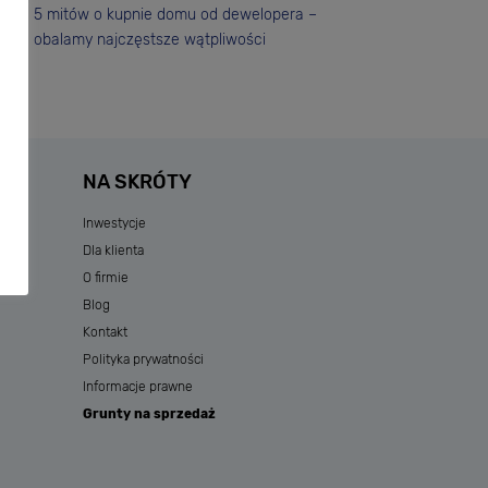
5 mitów o kupnie domu od dewelopera –
obalamy najczęstsze wątpliwości
NA SKRÓTY
Inwestycje
Dla klienta
O firmie
Blog
Kontakt
Polityka prywatności
Informacje prawne
Grunty na sprzedaż