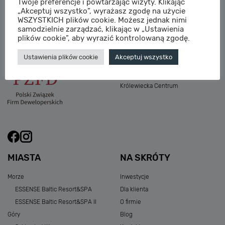
Twoje preferencje i powtarzając wizyty. Klikając
M:
sprzedaz@sagaris.pl
„Akceptuj wszystko”, wyrażasz zgodę na użycie
Osada Nadolicka III
WSZYSTKICH plików cookie. Możesz jednak nimi
Dębowe Aleje III
samodzielnie zarządzać, klikając w „Ustawienia
Atria Nowe Żerniki
plików cookie”, aby wyrazić kontrolowaną zgodę.
Szklarska Village
Ustawienia plików cookie
Akceptuj wszystko
Osada Nadolicka I i II
Przystań Królewiecka III
Królewiecka Centrum
MIASTA
NA SKRÓTY
Morze
Inwestycje
ESSENSE Baltic Resort&SPA
Dla klienta
ESSENSE Baltic Resort&SPA II
O firmie
Góry
Blog