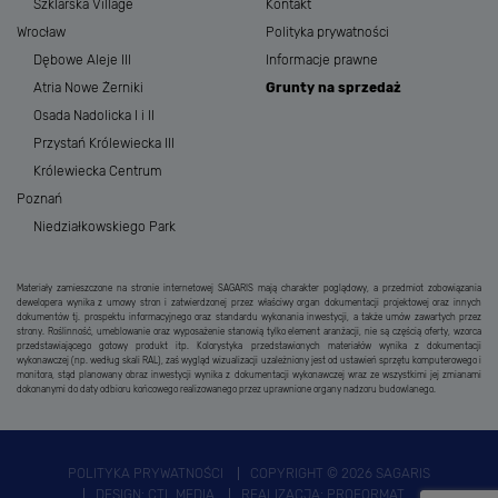
Szklarska Village
Kontakt
Wrocław
Polityka prywatności
Dębowe Aleje III
Informacje prawne
Atria Nowe Żerniki
Grunty na sprzedaż
Osada Nadolicka I i II
Przystań Królewiecka III
Królewiecka Centrum
Poznań
Niedziałkowskiego Park
Materiały zamieszczone na stronie internetowej SAGARIS mają charakter poglądowy, a przedmiot zobowiązania
dewelopera wynika z umowy stron i zatwierdzonej przez właściwy organ dokumentacji projektowej oraz innych
dokumentów tj. prospektu informacyjnego oraz standardu wykonania inwestycji, a także umów zawartych przez
strony. Roślinność, umeblowanie oraz wyposażenie stanowią tylko element aranżacji, nie są częścią oferty, wzorca
przedstawiającego gotowy produkt itp. Kolorystyka przedstawionych materiałów wynika z dokumentacji
wykonawczej (np. według skali RAL), zaś wygląd wizualizacji uzależniony jest od ustawień sprzętu komputerowego i
monitora, stąd planowany obraz inwestycji wynika z dokumentacji wykonawczej wraz ze wszystkimi jej zmianami
dokonanymi do daty odbioru końcowego realizowanego przez uprawnione organy nadzoru budowlanego.
POLITYKA PRYWATNOŚCI
COPYRIGHT © 2026 SAGARIS
DESIGN:
CTL MEDIA
REALIZACJA:
PROFORMAT