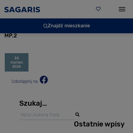
Togg
Znajdź mieszkanie
MP.2
30
marzec
2026
Udostępnij na:
Szukaj…
Ostatnie wpisy