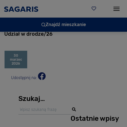
Togg
Znajdź mieszkanie
Udział w drodze/26
30
marzec
2026
Udostępnij na:
Szukaj…
Ostatnie wpisy