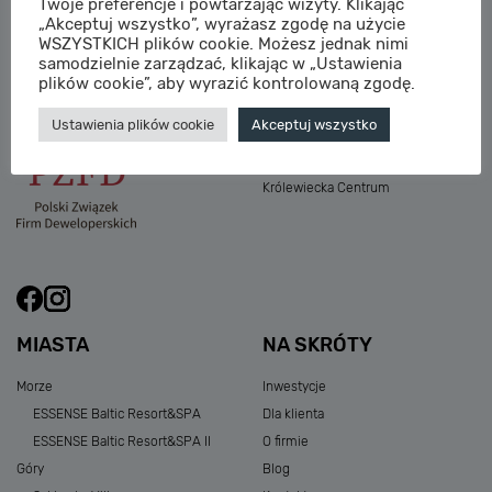
Twoje preferencje i powtarzając wizyty. Klikając
M:
sprzedaz@sagaris.pl
„Akceptuj wszystko”, wyrażasz zgodę na użycie
Osada Nadolicka III
WSZYSTKICH plików cookie. Możesz jednak nimi
Dębowe Aleje III
samodzielnie zarządzać, klikając w „Ustawienia
Atria Nowe Żerniki
plików cookie”, aby wyrazić kontrolowaną zgodę.
Szklarska Village
Ustawienia plików cookie
Akceptuj wszystko
Osada Nadolicka I i II
Przystań Królewiecka III
Królewiecka Centrum
MIASTA
NA SKRÓTY
Morze
Inwestycje
ESSENSE Baltic Resort&SPA
Dla klienta
ESSENSE Baltic Resort&SPA II
O firmie
Góry
Blog