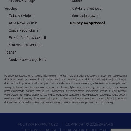
Szklarska Village
Kontakt
Wrocław
Polityka prywatności
Dębowe Aleje III
Informacje prawne
Atria Nowe Żerniki
Grunty na sprzedaż
Osada Nadolicka I i II
Przystań Królewiecka III
Królewiecka Centrum
Poznań
Niedziałkowskiego Park
Materiały zamieszczone na stronie internetowej SAGARIS mają charakter poglądowy, a przedmiot zobowiązania
dewelopera wynika z umowy stron i zatwierdzonej przez właściwy organ dokumentacji projektowej oraz innych
dokumentów tj. prospektu informacyjnego oraz standardu wykonania inwestycji, a także umów zawartych przez
strony. Roślinność, umeblowanie oraz wyposażenie stanowią tylko element aranżacji, nie są częścią oferty, wzorca
przedstawiającego gotowy produkt itp. Kolorystyka przedstawionych materiałów wynika z dokumentacji
wykonawczej (np. według skali RAL), zaś wygląd wizualizacji uzależniony jest od ustawień sprzętu komputerowego i
monitora, stąd planowany obraz inwestycji wynika z dokumentacji wykonawczej wraz ze wszystkimi jej zmianami
dokonanymi do daty odbioru końcowego realizowanego przez uprawnione organy nadzoru budowlanego.
POLITYKA PRYWATNOŚCI
COPYRIGHT © 2026 SAGARIS
DESIGN:
CTL MEDIA
REALIZACJA:
PROFORMAT